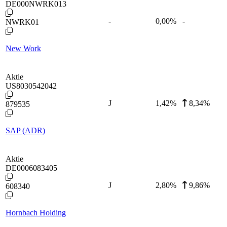
DE000NWRK013
-
0,00
%
-
NWRK01
New Work
Aktie
US8030542042
J
1,42
%
8,34%
879535
SAP (ADR)
Aktie
DE0006083405
J
2,80
%
9,86%
608340
Hornbach Holding