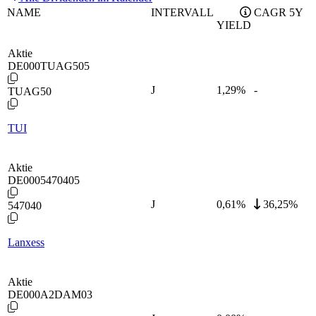
NAME
INTERVALL
CAGR 5Y
YIELD
Aktie
DE000TUAG505
J
1,29
%
-
TUAG50
TUI
Aktie
DE0005470405
J
0,61
%
36,25%
547040
Lanxess
Aktie
DE000A2DAM03