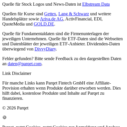
Quelle für Stock Logos und News-Daten ist
Elbstream Data
Quellen für Kurse sind
Gettex
,
Lang & Schwarz
und weitere
Handelsplätze sowie
Ariva.de AG
, ActivFinancial, EDI,
QuoteMedia und
GOLD.DE
.
Quelle für Fundamentaldaten sind die Firmenunterlagen der
jeweiligen Unternehmen. Quelle für ETF-Daten sind die Webseiten
und Datenblätter der jeweiligen ETF-Anbieter. Dividenden-Daten
überwiegend von
DivvyDiary
.
Fehler gefunden? Bitte sende Feedback zu den dargestellten Daten
an
daten@parqet.com
.
Link Disclaimer
Für manche Links kann Parqet Fintech GmbH eine Affiliate-
Provision erhalten wenn Produkte darüber erworben werden. Dies
hilft dabei, kostenlose Produkte und Inhalte auf Parqet zu
finanzieren.
© 2026 Parqet
🍪