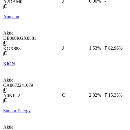
J
0,00
%
-
A2DAM0
Aumann
Aktie
DE000KGX8881
J
1,53
%
82,96%
KGX888
KION
Aktie
CA8672241079
Q
2,82
%
15,35%
A0NJU2
Suncor Energy
Aktie