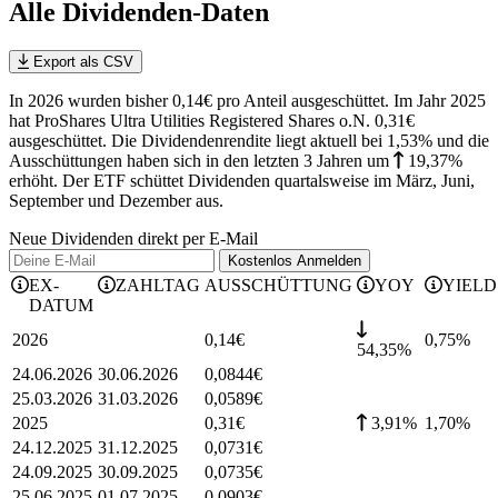
Alle Dividenden-Daten
Export als CSV
In 2026 wurden bisher 0,14€ pro Anteil ausgeschüttet. Im Jahr 2025
hat ProShares Ultra Utilities Registered Shares o.N. 0,31€
ausgeschüttet.
Die Dividendenrendite liegt aktuell bei 1,53% und die
Ausschüttungen haben sich in den letzten 3 Jahren
um
19,37%
erhöht
.
Der ETF schüttet Dividenden quartalsweise im März, Juni,
September und Dezember aus.
Neue Dividenden direkt per E-Mail
Kostenlos
Anmelden
EX-
ZAHLTAG
AUSSCHÜTTUNG
YOY
YIELD
DATUM
2026
0,14
€
0,75
%
54,35%
24.06.2026
30.06.2026
0,0844
€
25.03.2026
31.03.2026
0,0589
€
2025
0,31
€
3,91%
1,70
%
24.12.2025
31.12.2025
0,0731
€
24.09.2025
30.09.2025
0,0735
€
25.06.2025
01.07.2025
0,0903
€