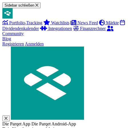
Sidebar schließen
Portfolio-Tracking
Watchlists
News Feed
Märkte
Dividendenkalender
Integrationen
Finanzrechner
Community
Blog
Registrieren
Anmelden
Die Parqet App
Die Parqet Android-App