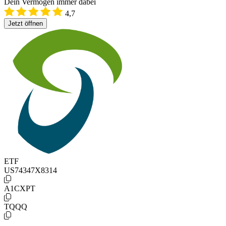
Dein Vermögen immer dabei
4,7
Jetzt öffnen
ETF
US74347X8314
A1CXPT
TQQQ