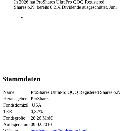
In 2026 hat ProShares UltraPro QQQ Registered
Shares o.N. bereits
0,21
€
Dividende ausgeschüttet.
Juni
Stammdaten
Name
ProShares UltraPro QQQ Registered Shares o.N.
Herausgeber
ProShares
Fondsdomizil
USA
TER
0,82
%
Fondsgröße
28,26 Mrd
€
Auflagedatum
09.02.2010
Website
proshares.com/funds/tqqq.html