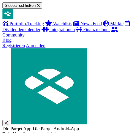
Sidebar schließen
Portfolio-Tracking
Watchlists
News Feed
Märkte
Dividendenkalender
Integrationen
Finanzrechner
Community
Blog
Registrieren
Anmelden
Die Parqet App
Die Parqet Android-App