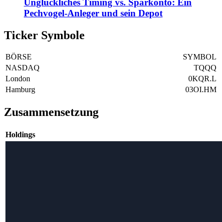
Unglückliches Timing vs. Sparkonto: Ein
Pechvogel-Anleger und sein Depot
Ticker Symbole
BÖRSE
SYMBOL
NASDAQ
TQQQ
London
0KQR.L
Hamburg
03OI.HM
Zusammensetzung
Holdings