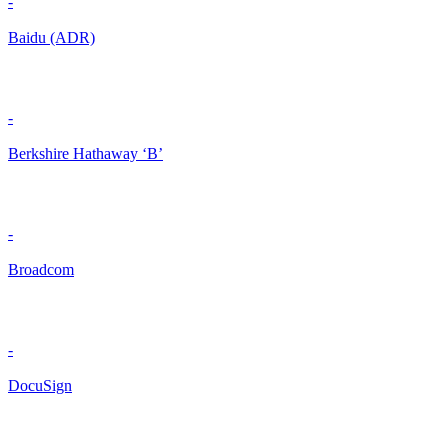
-
Baidu (ADR)
-
Berkshire Hathaway ‘B’
-
Broadcom
-
DocuSign