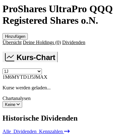
ProShares UltraPro QQQ
Registered Shares o.N.
Hinzufügen
Übersicht
Deine Holdings
(0)
Dividenden
Kurs-Chart
1M
6M
YTD
1J
5J
MAX
Kurse werden geladen...
Chartanalysen
Keine
Historische
Dividenden
Alle
Dividenden
Kennzahlen