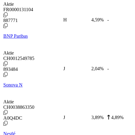
Aktie
FR0000131104
H
4,59
%
-
887771
BNP Paribas
Aktie
CH0012549785
J
2,04
%
-
893484
Sonova N
Aktie
CH0038863350
J
3,89
%
4,89%
A0Q4DC
Nestlé