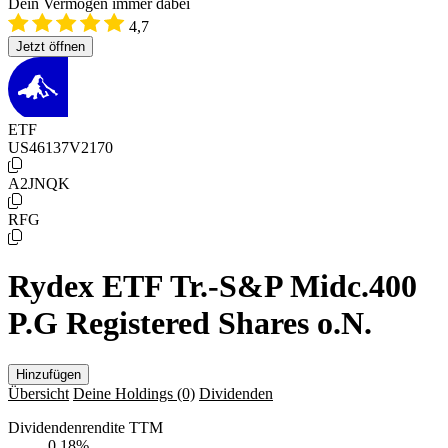
Dein Vermögen immer dabei
4,7
Jetzt öffnen
ETF
US46137V2170
A2JNQK
RFG
Rydex ETF Tr.-S&P Midc.400
P.G Registered Shares o.N.
Hinzufügen
Übersicht
Deine Holdings
(0)
Dividenden
Dividendenrendite TTM
0,18
%