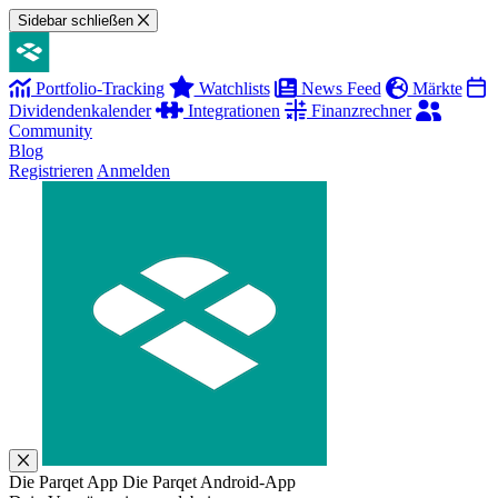
Sidebar schließen
Portfolio-Tracking
Watchlists
News Feed
Märkte
Dividendenkalender
Integrationen
Finanzrechner
Community
Blog
Registrieren
Anmelden
Die Parqet App
Die Parqet Android-App