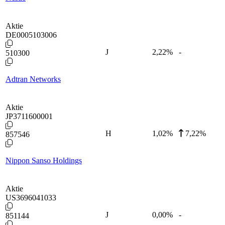
Aktie
DE0005103006
J
2,22
%
-
510300
Adtran Networks
Aktie
JP3711600001
H
1,02
%
7,22%
857546
Nippon Sanso Holdings
Aktie
US3696041033
J
0,00
%
-
851144