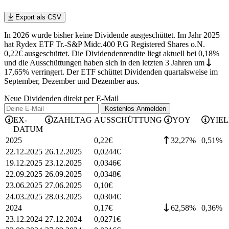
Export als CSV
In 2026 wurde bisher keine Dividende ausgeschüttet. Im Jahr 2025
hat Rydex ETF Tr.-S&P Midc.400 P.G Registered Shares o.N.
0,22€ ausgeschüttet.
Die Dividendenrendite liegt aktuell bei 0,18%
und die
Ausschüttungen haben sich in den letzten 3 Jahren
um
17,65%
verringert
.
Der ETF schüttet Dividenden quartalsweise im
September, Dezember und Dezember aus.
Neue Dividenden direkt per E-Mail
Kostenlos
Anmelden
EX-
ZAHLTAG
AUSSCHÜTTUNG
YOY
YIE
DATUM
2025
0,22
€
32,27%
0,51
%
22.12.2025
26.12.2025
0,0244
€
19.12.2025
23.12.2025
0,0346
€
22.09.2025
26.09.2025
0,0348
€
23.06.2025
27.06.2025
0,10
€
24.03.2025
28.03.2025
0,0304
€
2024
0,17
€
62,58%
0,36
%
23.12.2024
27.12.2024
0,0271
€