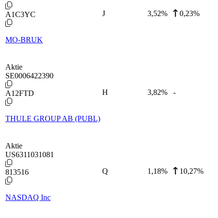
J
3,52
%
0,23%
A1C3YC
MO-BRUK
Aktie
SE0006422390
H
3,82
%
-
A12FTD
THULE GROUP AB (PUBL)
Aktie
US6311031081
Q
1,18
%
10,27%
813516
NASDAQ Inc