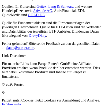
Quellen für Kurse sind
Gettex
,
Lang & Schwarz
und weitere
Handelsplätze sowie
Ariva.de AG
, ActivFinancial, EDI,
QuoteMedia und
GOLD.DE
.
Quelle für Fundamentaldaten sind die Firmenunterlagen der
jeweiligen Unternehmen. Quelle für ETF-Daten sind die Webseiten
und Datenblätter der jeweiligen ETF-Anbieter. Dividenden-Daten
überwiegend von
DivvyDiary
.
Fehler gefunden? Bitte sende Feedback zu den dargestellten Daten
an
daten@parqet.com
.
Link Disclaimer
Für manche Links kann Parqet Fintech GmbH eine Affiliate-
Provision erhalten wenn Produkte darüber erworben werden. Dies
hilft dabei, kostenlose Produkte und Inhalte auf Parqet zu
finanzieren.
© 2026 Parqet
🍪
Parqet
nutzt Cookies.
nutzt Cookies zur Anmeldung und Analyse.
Erfahre mehr