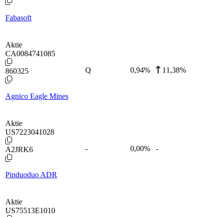
Fabasoft
Aktie
CA0084741085
Q
0,94
%
11,38%
860325
Agnico Eagle Mines
Aktie
US7223041028
-
0,00
%
-
A2JRK6
Pinduoduo ADR
Aktie
US75513E1010