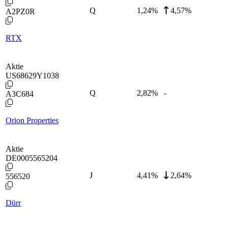
Q
1,24
%
4,57%
A2PZ0R
RTX
Aktie
US68629Y1038
Q
2,82
%
-
A3C684
Orion Properties
Aktie
DE0005565204
J
4,41
%
2,64%
556520
Dürr