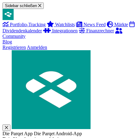
Sidebar schließen
Portfolio-Tracking
Watchlists
News Feed
Märkte
Dividendenkalender
Integrationen
Finanzrechner
Community
Blog
Registrieren
Anmelden
Die Parqet App
Die Parqet Android-App