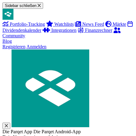
Sidebar schließen
Portfolio-Tracking
Watchlists
News Feed
Märkte
Dividendenkalender
Integrationen
Finanzrechner
Community
Blog
Registrieren
Anmelden
Die Parqet App
Die Parqet Android-App