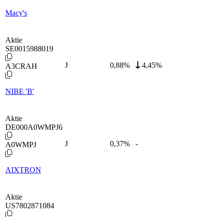
Macy's
Aktie
SE0015988019
J
0,88
%
4,45%
A3CRAH
NIBE 'B'
Aktie
DE000A0WMPJ6
J
0,37
%
-
A0WMPJ
AIXTRON
Aktie
US7802871084