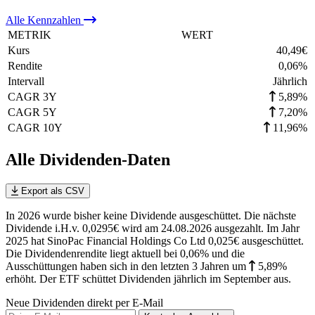
Alle
Kennzahlen
METRIK
WERT
Kurs
40,49
€
Rendite
0,06
%
Intervall
Jährlich
CAGR 3Y
5,89%
CAGR 5Y
7,20%
CAGR 10Y
11,96%
Alle Dividenden-Daten
Export als CSV
In 2026 wurde bisher keine Dividende ausgeschüttet. Die nächste
Dividende i.H.v. 0,0295€ wird am 24.08.2026 ausgezahlt. Im Jahr
2025 hat SinoPac Financial Holdings Co Ltd 0,025€ ausgeschüttet.
Die Dividendenrendite liegt aktuell bei 0,06% und die
Ausschüttungen haben sich in den letzten 3 Jahren
um
5,89%
erhöht
.
Der ETF schüttet Dividenden jährlich im September aus.
Neue Dividenden direkt per E-Mail