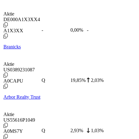
Aktie
DE000A1X3XX4
-
0,00
%
-
A1X3XX
Branicks
Aktie
US0389231087
Q
19,85
%
2,03%
A0CAPU
Arbor Realty Trust
Aktie
US55616P1049
Q
2,93
%
1,03%
A0MS7Y