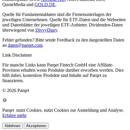
QuoteMedia und
GOLD.DE
.
Quelle für Fundamentaldaten sind die Firmenunterlagen der
jeweiligen Unternehmen. Quelle für ETF-Daten sind die Webseiten
und Datenblätter der jeweiligen ETF-Anbieter. Dividenden-Daten
überwiegend von
DivvyDiary
.
Fehler gefunden? Bitte sende Feedback zu den dargestellten Daten
an
daten@parqet.com
.
Link Disclaimer
Für manche Links kann Parqet Fintech GmbH eine Affiliate-
Provision erhalten wenn Produkte darüber erworben werden. Dies
hilft dabei, kostenlose Produkte und Inhalte auf Parqet zu
finanzieren.
© 2026 Parqet
🍪
Parqet
nutzt Cookies.
nutzt Cookies zur Anmeldung und Analyse.
Erfahre mehr
Ablehnen
Akzeptieren