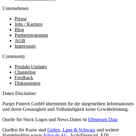
Unternehmen
Presse
Jobs / Karriere
Blog
Partnerprogramm
AGB
Impressum
Community
Produkt Updates
Changelog
Feedback
Diskussionen
Daten Disclaimer
Parqet Fintech GmbH übernimmt für die dargestellten Informationen
und deren Genauigkeit und Vollständigkeit keine Gewährleistung.
Quelle für Stock Logos und News-Daten ist
Elbstream Data
Quellen für Kurse sind
Gettex
,
Lang & Schwarz
und weitere
Handelsplätze sowie
Ariva.de AG
, ActivFinancial, EDI,