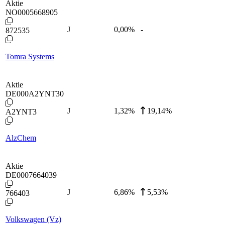
Aktie
NO0005668905
J
0,00
%
-
872535
Tomra Systems
Aktie
DE000A2YNT30
J
1,32
%
19,14%
A2YNT3
AlzChem
Aktie
DE0007664039
J
6,86
%
5,53%
766403
Volkswagen (Vz)