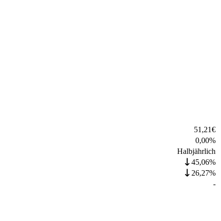
51,21
€
0,00
%
Halbjährlich
45,06%
26,27%
-