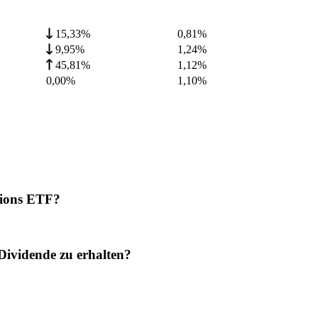
15,33%
0,81
%
9,95%
1,24
%
45,81%
1,12
%
0,00%
1,10
%
sions ETF?
ividende zu erhalten?