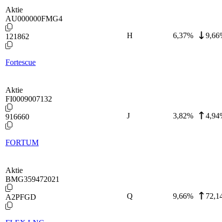
Aktie
AU000000FMG4
H
6,37
%
9,66
121862
Fortescue
Aktie
FI0009007132
J
3,82
%
4,94
916660
FORTUM
Aktie
BMG359472021
Q
9,66
%
72,1
A2PFGD