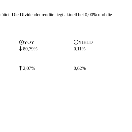
üttet.
Die Dividendenrendite liegt aktuell bei 0,00% und die
.
YOY
YIELD
80,79%
0,11
%
2,07%
0,62
%