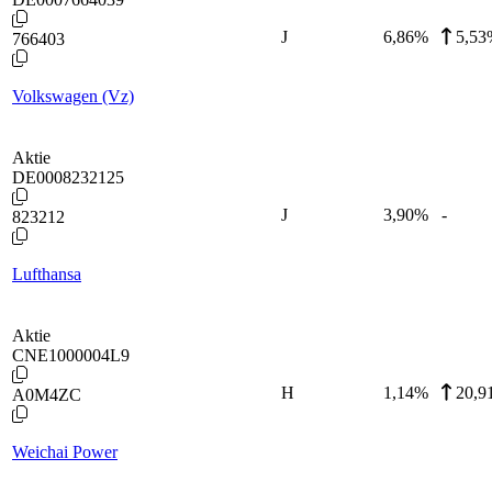
J
6,86
%
5,53
766403
Volkswagen (Vz)
Aktie
DE0008232125
J
3,90
%
-
823212
Lufthansa
Aktie
CNE1000004L9
H
1,14
%
20,9
A0M4ZC
Weichai Power