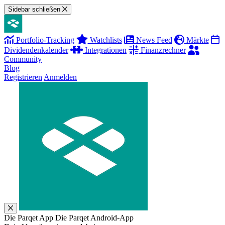
Sidebar schließen
Portfolio-Tracking
Watchlists
News Feed
Märkte
Dividendenkalender
Integrationen
Finanzrechner
Community
Blog
Registrieren
Anmelden
Die Parqet App
Die Parqet Android-App