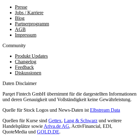
Presse
Jobs / Karriere
Blog
Partnerprogramm
AGB
Impressum
Community
Produkt Updates
Changelog
Feedback
Diskussionen
Daten Disclaimer
Parqet Fintech GmbH übernimmt für die dargestellten Informationen
und deren Genauigkeit und Vollständigkeit keine Gewährleistung.
Quelle für Stock Logos und News-Daten ist
Elbstream Data
Quellen für Kurse sind
Gettex
,
Lang & Schwarz
und weitere
Handelsplätze sowie
Ariva.de AG
, ActivFinancial, EDI,
QuoteMedia und
GOLD.DE
.