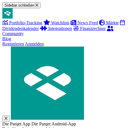
Sidebar schließen
Portfolio-Tracking
Watchlists
News Feed
Märkte
Dividendenkalender
Integrationen
Finanzrechner
Community
Blog
Registrieren
Anmelden
Die Parqet App
Die Parqet Android-App