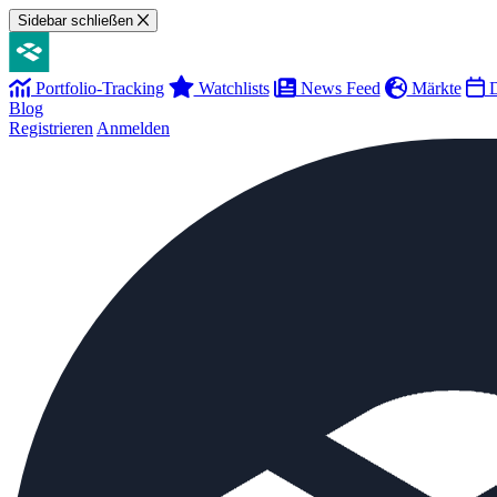
Sidebar schließen
Portfolio-Tracking
Watchlists
News Feed
Märkte
D
Blog
Registrieren
Anmelden