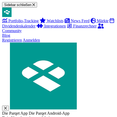
Sidebar schließen
Portfolio-Tracking
Watchlists
News Feed
Märkte
Dividendenkalender
Integrationen
Finanzrechner
Community
Blog
Registrieren
Anmelden
Die Parqet App
Die Parqet Android-App