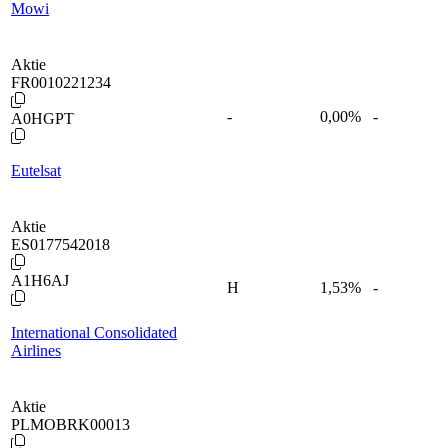
Mowi
Aktie
FR0010221234
-
0,00
%
-
A0HGPT
Eutelsat
Aktie
ES0177542018
A1H6AJ
H
1,53
%
-
International Consolidated
Airlines
Aktie
PLMOBRK00013