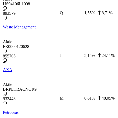
US94106L1098
Q
1,55
%
8,71%
893579
Waste Management
Aktie
FR0000120628
J
5,14
%
24,11%
855705
AXA
Aktie
BRPETRACNOR9
M
6,61
%
48,05%
932443
Petrobras