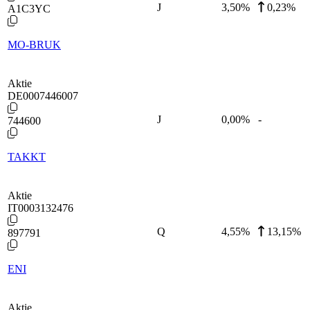
J
3,50
%
0,23%
A1C3YC
MO-BRUK
Aktie
DE0007446007
J
0,00
%
-
744600
TAKKT
Aktie
IT0003132476
Q
4,55
%
13,15%
897791
ENI
Aktie