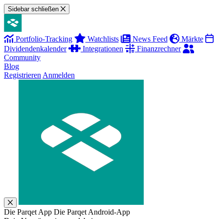
Sidebar schließen
Portfolio-Tracking
Watchlists
News Feed
Märkte
Dividendenkalender
Integrationen
Finanzrechner
Community
Blog
Registrieren
Anmelden
Die Parqet App
Die Parqet Android-App