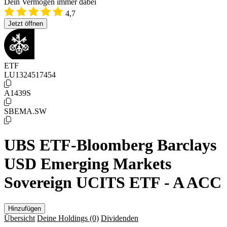
Dein Vermögen immer dabei
4,7
Jetzt öffnen
ETF
LU1324517454
A1439S
SBEMA.SW
UBS ETF-Bloomberg Barclays
USD Emerging Markets
Sovereign UCITS ETF - A ACC
Hinzufügen
Übersicht
Deine Holdings
(0)
Dividenden