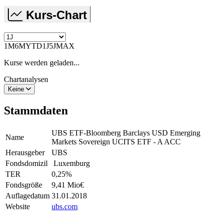
Kurs-Chart
1M
6M
YTD
1J
5J
MAX
Kurse werden geladen...
Chartanalysen
Keine
Stammdaten
UBS ETF-Bloomberg Barclays USD Emerging
Name
Markets Sovereign UCITS ETF - A ACC
Herausgeber
UBS
Fondsdomizil
Luxemburg
TER
0,25
%
Fondsgröße
9,41 Mio
€
Auflagedatum
31.01.2018
Website
ubs.com