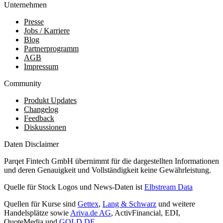
Unternehmen
Presse
Jobs / Karriere
Blog
Partnerprogramm
AGB
Impressum
Community
Produkt Updates
Changelog
Feedback
Diskussionen
Daten Disclaimer
Parqet Fintech GmbH übernimmt für die dargestellten Informationen
und deren Genauigkeit und Vollständigkeit keine Gewährleistung.
Quelle für Stock Logos und News-Daten ist
Elbstream Data
Quellen für Kurse sind
Gettex
,
Lang & Schwarz
und weitere
Handelsplätze sowie
Ariva.de AG
, ActivFinancial, EDI,
QuoteMedia und
GOLD.DE
.