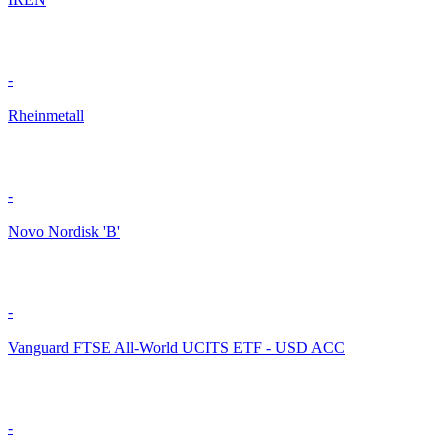
-
Rheinmetall
-
Novo Nordisk 'B'
-
Vanguard FTSE All-World UCITS ETF - USD ACC
-