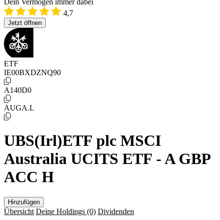
Dein Vermögen immer dabei
4,7
Jetzt öffnen
ETF
IE00BXDZNQ90
A140D0
AUGA.L
UBS(Irl)ETF plc MSCI
Australia UCITS ETF - A GBP
ACC H
Hinzufügen
Übersicht
Deine Holdings
(0)
Dividenden