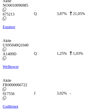
Aktie
NO0010096985
Q
3,87
%
21,05%
675213
Equinor
Aktie
US95040Q1040
Q
1,25
%
1,03%
A1409D
Welltower
Aktie
FR0000066722
J
3,02
%
-
917556
Guillemot