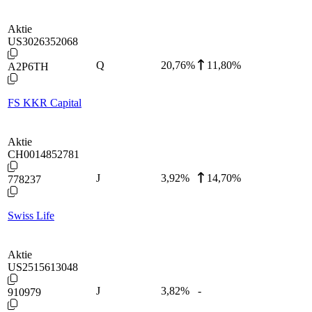
Aktie
US3026352068
Q
20,76
%
11,80%
A2P6TH
FS KKR Capital
Aktie
CH0014852781
J
3,92
%
14,70%
778237
Swiss Life
Aktie
US2515613048
J
3,82
%
-
910979