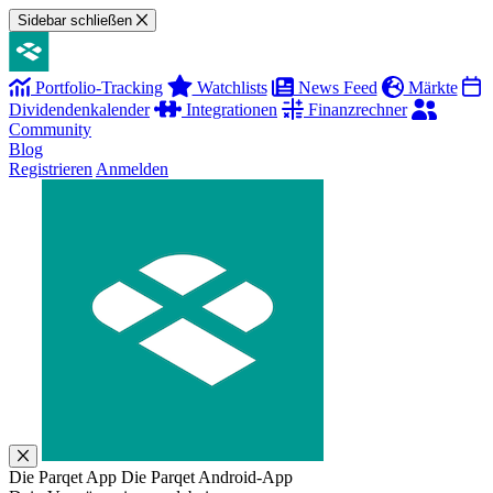
Sidebar schließen
Portfolio-Tracking
Watchlists
News Feed
Märkte
Dividendenkalender
Integrationen
Finanzrechner
Community
Blog
Registrieren
Anmelden
Die Parqet App
Die Parqet Android-App