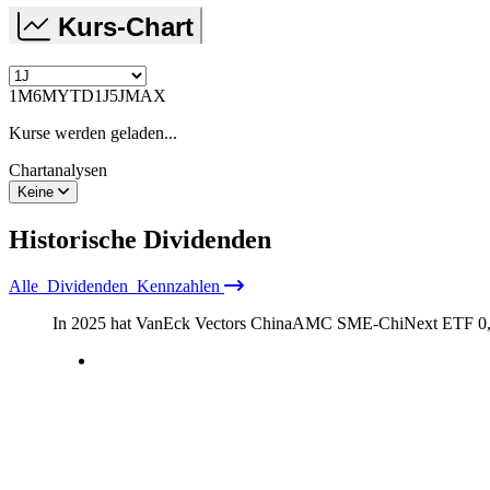
Kurs-Chart
1M
6M
YTD
1J
5J
MAX
Kurse werden geladen...
Chartanalysen
Keine
Historische
Dividenden
Alle
Dividenden
Kennzahlen
In 2025 hat VanEck Vectors ChinaAMC SME-ChiNext ETF
0