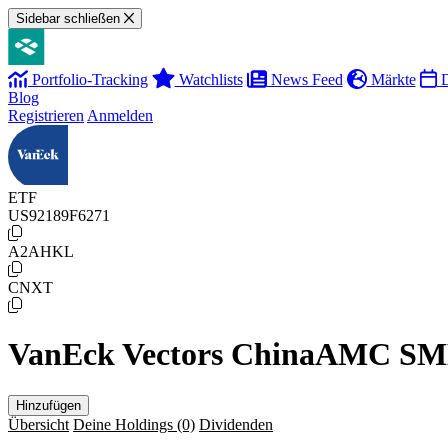
Sidebar schließen
Portfolio-Tracking
Watchlists
News Feed
Märkte
D
Blog
Registrieren
Anmelden
ETF
US92189F6271
A2AHKL
CNXT
VanEck Vectors ChinaAMC SM
Hinzufügen
Übersicht
Deine Holdings
(0)
Dividenden