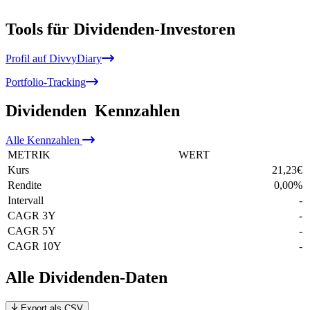
Tools für Dividenden-Investoren
Profil auf DivvyDiary
Portfolio-Tracking
Dividenden
Kennzahlen
Alle
Kennzahlen
METRIK
WERT
Kurs
21,23
€
Rendite
0,00
%
Intervall
-
CAGR 3Y
-
CAGR 5Y
-
CAGR 10Y
-
Alle Dividenden-Daten
Export als CSV