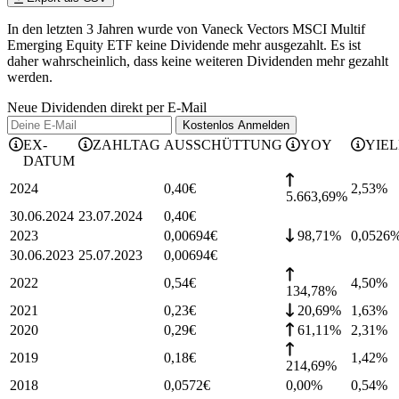
In den letzten 3 Jahren wurde von Vaneck Vectors MSCI Multif
Emerging Equity ETF keine Dividende mehr ausgezahlt. Es ist
daher wahrscheinlich, dass keine weiteren Dividenden mehr gezahlt
werden.
Neue Dividenden direkt per E-Mail
Kostenlos
Anmelden
EX-
ZAHLTAG
AUSSCHÜTTUNG
YOY
YIE
DATUM
2024
0,40
€
2,53
%
5.663,69%
30.06.2024
23.07.2024
0,40
€
2023
0,00694
€
98,71%
0,0526
30.06.2023
25.07.2023
0,00694
€
2022
0,54
€
4,50
%
134,78%
2021
0,23
€
20,69%
1,63
%
2020
0,29
€
61,11%
2,31
%
2019
0,18
€
1,42
%
214,69%
2018
0,0572
€
0,00%
0,54
%