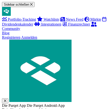
Sidebar schließen
Portfolio-Tracking
Watchlists
News Feed
Märkte
Dividendenkalender
Integrationen
Finanzrechner
Community
Blog
Registrieren
Anmelden
Die Parqet App
Die Parqet Android-App