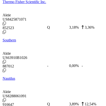
Thermo Fisher Scientific Inc.
Aktie
US8425871071
Q
3,18
%
3,36%
852523
Southern
Aktie
US63910B1026
-
0,00
%
-
887012
Nautilus
Aktie
US8288061091
Q
3,89
%
12,54%
916647