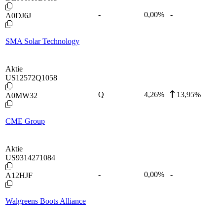
-
0,00
%
-
A0DJ6J
SMA Solar Technology
Aktie
US12572Q1058
Q
4,26
%
13,95%
A0MW32
CME Group
Aktie
US9314271084
-
0,00
%
-
A12HJF
Walgreens Boots Alliance