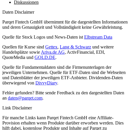
Diskussionen
Daten Disclaimer
Parqet Fintech GmbH übernimmt für die dargestellten Informationen
und deren Genauigkeit und Vollständigkeit keine Gewährleistung.
Quelle für Stock Logos und News-Daten ist
Elbstream Data
Quellen für Kurse sind
Gettex
,
Lang & Schwarz
und weitere
Handelsplätze sowie
Ariva.de AG
, ActivFinancial, EDI,
QuoteMedia und
GOLD.DE
.
Quelle für Fundamentaldaten sind die Firmenunterlagen der
jeweiligen Unternehmen. Quelle für ETF-Daten sind die Webseiten
und Datenblätter der jeweiligen ETF-Anbieter. Dividenden-Daten
überwiegend von
DivvyDiary
.
Fehler gefunden? Bitte sende Feedback zu den dargestellten Daten
an
daten@parqet.com
.
Link Disclaimer
Für manche Links kann Parqet Fintech GmbH eine Affiliate-
Provision erhalten wenn Produkte darüber erworben werden. Dies
hilft dabei, kostenlose Produkte und Inhalte auf Parqet zu