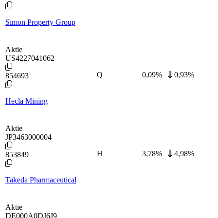
Simon Property Group
Aktie
US4227041062
Q
0,09
%
0,93%
854693
Hecla Mining
Aktie
JP3463000004
H
3,78
%
4,98%
853849
Takeda Pharmaceutical
Aktie
DE000A0DJ6J9