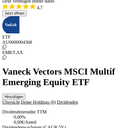
Dein Vermögen immer dabei
4,7
Jetzt öffnen
ETF
AU0000004368
EMKT.AX
Vaneck Vectors MSCI Multif
Emerging Equity ETF
Hinzufügen
Übersicht
Deine Holdings
(0)
Dividenden
Dividendenrendite TTM
0,00
%
0,00€/Anteil
Dividendenwachstum (CAGR 5Y)