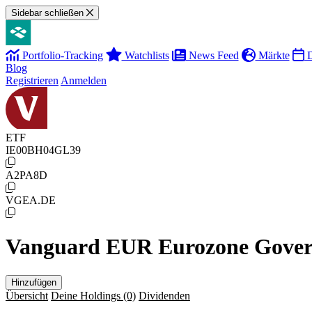
Sidebar schließen
Portfolio-Tracking
Watchlists
News Feed
Märkte
D
Blog
Registrieren
Anmelden
ETF
IE00BH04GL39
A2PA8D
VGEA.DE
Vanguard EUR Eurozone Gove
Hinzufügen
Übersicht
Deine Holdings
(0)
Dividenden