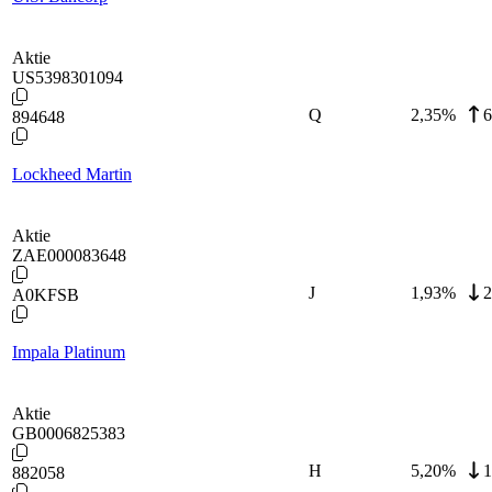
Aktie
US5398301094
Q
2,35
%
6
894648
Lockheed Martin
Aktie
ZAE000083648
J
1,93
%
2
A0KFSB
Impala Platinum
Aktie
GB0006825383
H
5,20
%
1
882058