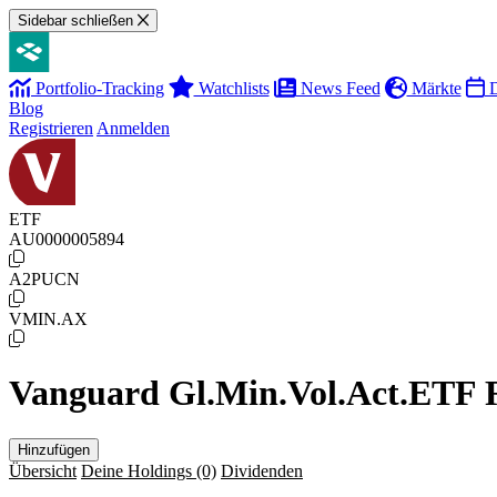
Sidebar schließen
Portfolio-Tracking
Watchlists
News Feed
Märkte
D
Blog
Registrieren
Anmelden
ETF
AU0000005894
A2PUCN
VMIN.AX
Vanguard Gl.Min.Vol.Act.ETF Re
Hinzufügen
Übersicht
Deine Holdings
(0)
Dividenden