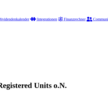
ividendenkalender
Integrationen
Finanzrechner
Communi
gistered Units o.N.