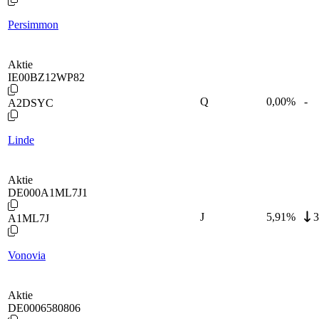
Persimmon
Aktie
IE00BZ12WP82
Q
0,00
%
-
A2DSYC
Linde
Aktie
DE000A1ML7J1
J
5,91
%
3
A1ML7J
Vonovia
Aktie
DE0006580806