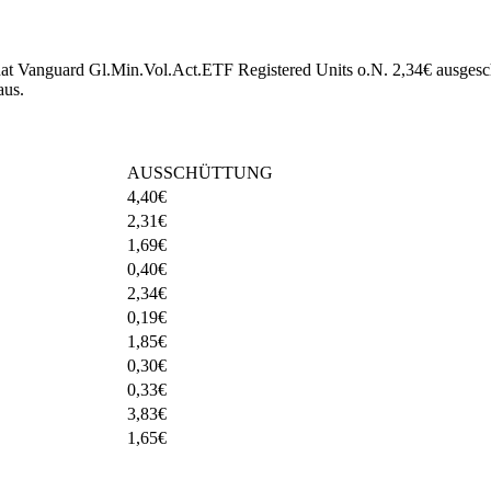
 hat Vanguard Gl.Min.Vol.Act.ETF Registered Units o.N. 2,34€ ausgesc
aus.
AUSSCHÜTTUNG
4,40
€
2,31
€
1,69
€
0,40
€
2,34
€
0,19
€
1,85
€
0,30
€
0,33
€
3,83
€
1,65
€