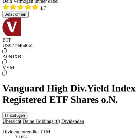
Dein Vermögen immer dabei
4,7
Jetzt öffnen
ETF
US9219464065
A0NJXB
VYM
Vanguard High Div.Yield Index
Registered ETF Shares o.N.
Hinzufügen
Übersicht
Deine Holdings
(0)
Dividenden
Dividendenrendite TTM
2,18
%