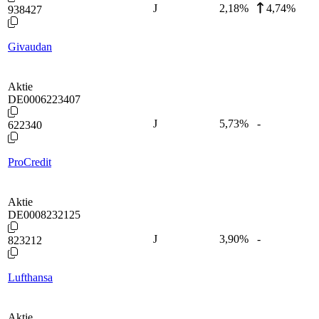
J
2,18
%
4,74%
938427
Givaudan
Aktie
DE0006223407
J
5,73
%
-
622340
ProCredit
Aktie
DE0008232125
J
3,90
%
-
823212
Lufthansa
Aktie