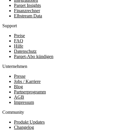
Integrationen
Parqet Insights
Finanzrechner
Elbstream Data
Support
Preise
FAQ
Hilfe
Datenschutz
Parqet-Abo kündigen
Unternehmen
Presse
Jobs / Karriere
Blog
Partnerprogramm
AGB
Impressum
Community
Produkt Updates
Changelog