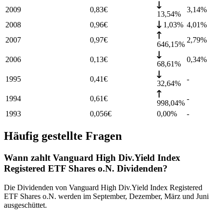
2009
0,83
€
3,14
%
13,54%
2008
0,96
€
1,03%
4,01
%
2007
0,97
€
2,79
%
646,15%
2006
0,13
€
0,34
%
68,61%
1995
0,41
€
-
32,64%
1994
0,61
€
-
998,04%
1993
0,056
€
0,00%
-
Häufig gestellte Fragen
Wann zahlt Vanguard High Div.Yield Index
Registered ETF Shares o.N. Dividenden?
Die Dividenden von Vanguard High Div.Yield Index Registered
ETF Shares o.N. werden im September, Dezember, März und Juni
ausgeschüttet.