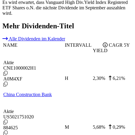
Es wird erwartet, dass Vanguard High Div.Yield Index Registered
ETF Shares o.N. die nächste Dividende im September auszahlen
wird.
Mehr Dividenden-Titel
Alle Dividenden im Kalender
NAME
INTERVALL
CAGR 5Y
YIELD
Aktie
CNE1000002H1
H
2,30
%
6,21%
A0M4XF
China Construction Bank
Aktie
US5021751020
M
5,68
%
0,29%
884625