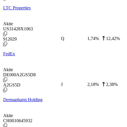
LTC Properties
Aktie
US31428X1063
Q
1,74
%
12,42%
912029
FedEx
Aktie
DE000A2GS5D8
J
2,18
%
2,38%
A2GS5D
Dermapharm Holding
Aktie
CH0010645932