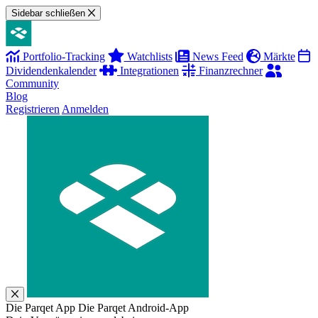
Sidebar schließen
Portfolio-Tracking
Watchlists
News Feed
Märkte
Dividendenkalender
Integrationen
Finanzrechner
Community
Blog
Registrieren
Anmelden
Die Parqet App
Die Parqet Android-App