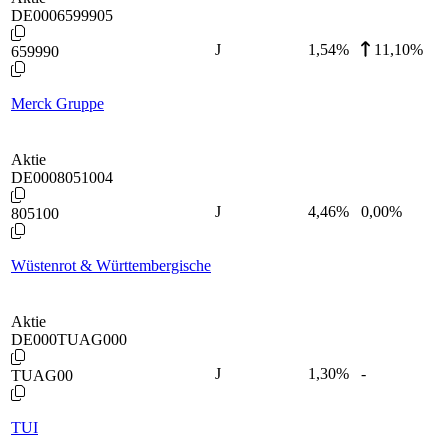
DE0006599905
J
1,54
%
11,10%
659990
Merck Gruppe
Aktie
DE0008051004
J
4,46
%
0,00%
805100
Wüstenrot & Württembergische
Aktie
DE000TUAG000
J
1,30
%
-
TUAG00
TUI