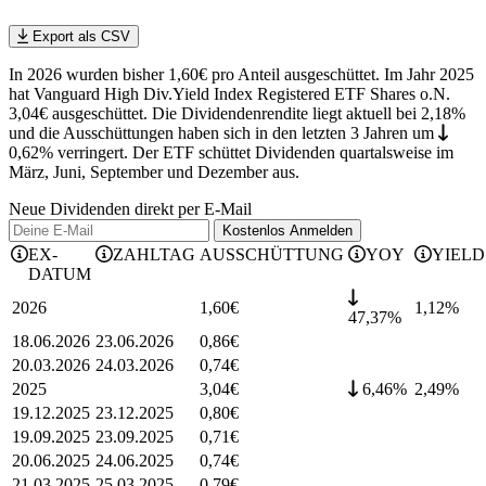
Export als CSV
In 2026 wurden bisher 1,60€ pro Anteil ausgeschüttet. Im Jahr 2025
hat Vanguard High Div.Yield Index Registered ETF Shares o.N.
3,04€ ausgeschüttet.
Die Dividendenrendite liegt aktuell bei 2,18%
und die
Ausschüttungen haben sich in den letzten 3 Jahren
um
0,62%
verringert
.
Der ETF schüttet Dividenden quartalsweise im
März, Juni, September und Dezember aus.
Neue Dividenden direkt per E-Mail
Kostenlos
Anmelden
EX-
ZAHLTAG
AUSSCHÜTTUNG
YOY
YIELD
DATUM
2026
1,60
€
1,12
%
47,37%
18.06.2026
23.06.2026
0,86
€
20.03.2026
24.03.2026
0,74
€
2025
3,04
€
6,46%
2,49
%
19.12.2025
23.12.2025
0,80
€
19.09.2025
23.09.2025
0,71
€
20.06.2025
24.06.2025
0,74
€
21.03.2025
25.03.2025
0,79
€