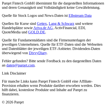
Parqet Fintech GmbH übernimmt für die dargestellten Informationen
und deren Genauigkeit und Vollständigkeit keine Gewährleistung.
Quelle für Stock Logos und News-Daten ist
Elbstream Data
Quellen für Kurse sind
Gettex
,
Lang & Schwarz
und weitere
Handelsplätze sowie
Ariva.de AG
, ActivFinancial, EDI,
QuoteMedia und
GOLD.DE
.
Quelle für Fundamentaldaten sind die Firmenunterlagen der
jeweiligen Unternehmen. Quelle für ETF-Daten sind die Webseiten
und Datenblätter der jeweiligen ETF-Anbieter. Dividenden-Daten
überwiegend von
DivvyDiary
.
Fehler gefunden? Bitte sende Feedback zu den dargestellten Daten
an
daten@parqet.com
.
Link Disclaimer
Für manche Links kann Parqet Fintech GmbH eine Affiliate-
Provision erhalten wenn Produkte darüber erworben werden. Dies
hilft dabei, kostenlose Produkte und Inhalte auf Parqet zu
finanzieren.
© 2026 Parqet