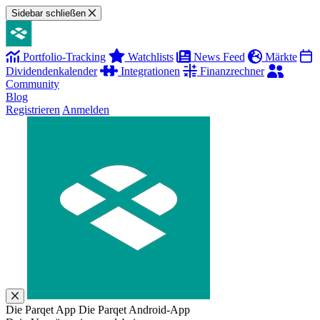
Sidebar schließen
Portfolio-Tracking
Watchlists
News Feed
Märkte
Dividendenkalender
Integrationen
Finanzrechner
Community
Blog
Registrieren
Anmelden
Die Parqet App
Die Parqet Android-App