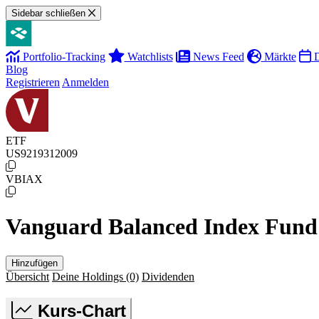
Sidebar schließen
Portfolio-Tracking
Watchlists
News Feed
Märkte
D
Blog
Registrieren
Anmelden
ETF
US9219312009
VBIAX
Vanguard Balanced Index Fund
Hinzufügen
Übersicht
Deine Holdings
(0)
Dividenden
Kurs-Chart