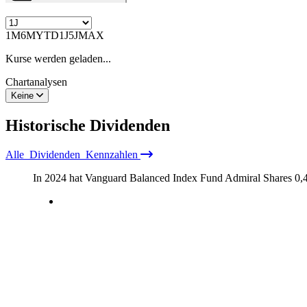
1M
6M
YTD
1J
5J
MAX
Kurse werden geladen...
Chartanalysen
Keine
Historische
Dividenden
Alle
Dividenden
Kennzahlen
In 2024 hat Vanguard Balanced Index Fund Admiral Shares
0,