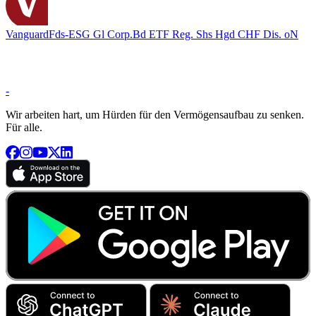
VanguardFds-ESG Gl Corp.Bd ETF Reg. Shs Hgd CHF Dis. oN
-
Wir arbeiten hart, um Hürden für den Vermögensaufbau zu senken.
Für alle.