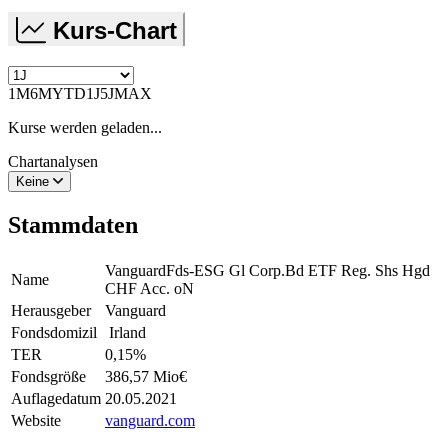
Kurs-Chart
1M
6M
YTD
1J
5J
MAX
Kurse werden geladen...
Chartanalysen
Keine
Stammdaten
VanguardFds-ESG Gl Corp.Bd ETF Reg. Shs Hgd
Name
CHF Acc. oN
Herausgeber
Vanguard
Fondsdomizil
Irland
TER
0,15
%
Fondsgröße
386,57 Mio
€
Auflagedatum
20.05.2021
Website
vanguard.com