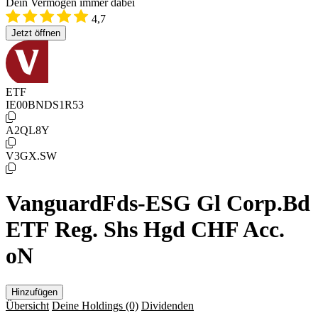
Dein Vermögen immer dabei
4,7
Jetzt öffnen
ETF
IE00BNDS1R53
A2QL8Y
V3GX.SW
VanguardFds-ESG Gl Corp.Bd
ETF Reg. Shs Hgd CHF Acc.
oN
Hinzufügen
Übersicht
Deine Holdings
(0)
Dividenden