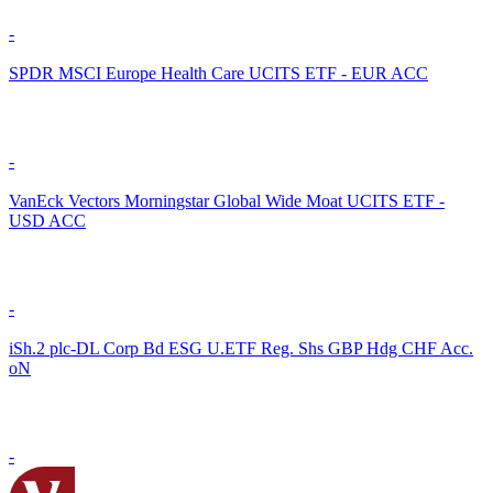
-
SPDR MSCI Europe Health Care UCITS ETF - EUR ACC
-
VanEck Vectors Morningstar Global Wide Moat UCITS ETF -
USD ACC
-
iSh.2 plc-DL Corp Bd ESG U.ETF Reg. Shs GBP Hdg CHF Acc.
oN
-