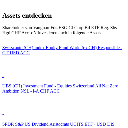
Assets entdecken
Shareholder von VanguardFds-ESG Gl Corp.Bd ETF Reg. Shs
Hgd CHF Acc. oN investieren auch in folgende Assets
Swisscanto (CH) Index Equity Fund World (ex CH) Responsible -
GT USD ACC
-
UBS (CH) Investment Fund - Equities Switzerland All Net Zero
Ambition NSL - I-A CHF ACC
-
SPDR S&P US Dividend Aristocrats UCITS ETF - USD DIS