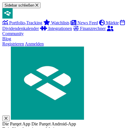
Sidebar schließen
Portfolio-Tracking
Watchlists
News Feed
Märkte
Dividendenkalender
Integrationen
Finanzrechner
Community
Blog
Registrieren
Anmelden
Die Parqet App
Die Parqet Android-App