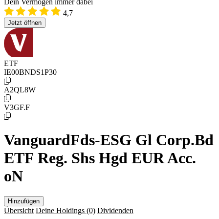
Dein Vermögen immer dabei
4,7
Jetzt öffnen
ETF
IE00BNDS1P30
A2QL8W
V3GF.F
VanguardFds-ESG Gl Corp.Bd
ETF Reg. Shs Hgd EUR Acc.
oN
Hinzufügen
Übersicht
Deine Holdings
(0)
Dividenden