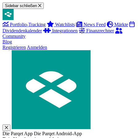
Sidebar schließen
Portfolio-Tracking
Watchlists
News Feed
Märkte
Dividendenkalender
Integrationen
Finanzrechner
Community
Blog
Registrieren
Anmelden
Die Parqet App
Die Parqet Android-App