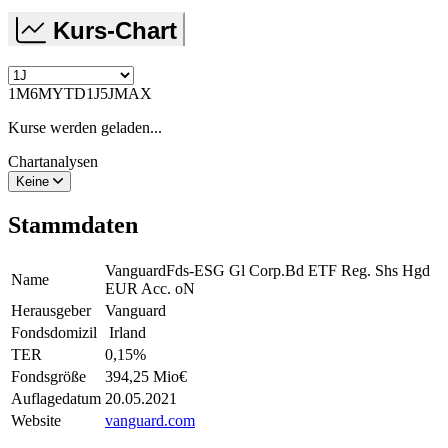
Kurs-Chart
1M
6M
YTD
1J
5J
MAX
Kurse werden geladen...
Chartanalysen
Keine
Stammdaten
VanguardFds-ESG Gl Corp.Bd ETF Reg. Shs Hgd
Name
EUR Acc. oN
Herausgeber
Vanguard
Fondsdomizil
Irland
TER
0,15
%
Fondsgröße
394,25 Mio
€
Auflagedatum
20.05.2021
Website
vanguard.com