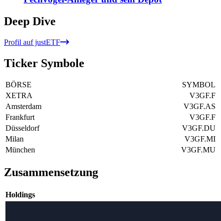
Deep Dive
Profil auf justETF
Ticker Symbole
BÖRSE
SYMBOL
XETRA
V3GF.F
Amsterdam
V3GF.AS
Frankfurt
V3GF.F
Düsseldorf
V3GF.DU
Milan
V3GF.MI
München
V3GF.MU
Zusammensetzung
Holdings