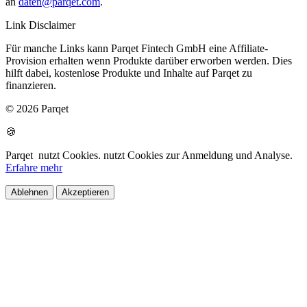
an
daten@parqet.com
.
Link Disclaimer
Für manche Links kann Parqet Fintech GmbH eine Affiliate-
Provision erhalten wenn Produkte darüber erworben werden. Dies
hilft dabei, kostenlose Produkte und Inhalte auf Parqet zu
finanzieren.
© 2026 Parqet
🍪
Parqet
nutzt Cookies.
nutzt Cookies zur Anmeldung und Analyse.
Erfahre mehr
Ablehnen
Akzeptieren