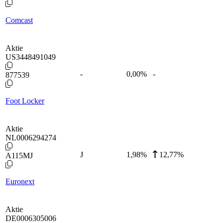
Comcast
Aktie
US3448491049
-
0,00
%
-
877539
Foot Locker
Aktie
NL0006294274
J
1,98
%
12,77%
A115MJ
Euronext
Aktie
DE0006305006