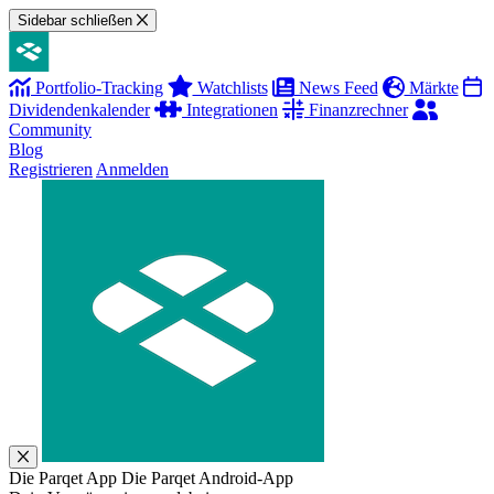
Sidebar schließen
Portfolio-Tracking
Watchlists
News Feed
Märkte
Dividendenkalender
Integrationen
Finanzrechner
Community
Blog
Registrieren
Anmelden
Die Parqet App
Die Parqet Android-App