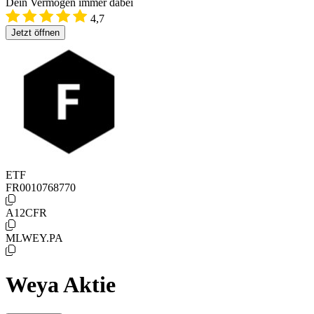
Dein Vermögen immer dabei
4,7
Jetzt öffnen
ETF
FR0010768770
A12CFR
MLWEY.PA
Weya Aktie