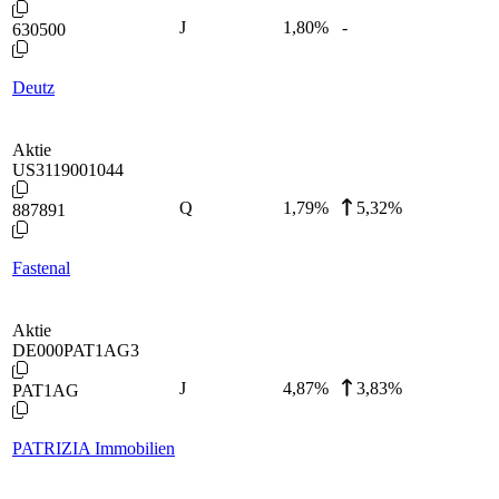
J
1,80
%
-
630500
Deutz
Aktie
US3119001044
Q
1,79
%
5,32%
887891
Fastenal
Aktie
DE000PAT1AG3
J
4,87
%
3,83%
PAT1AG
PATRIZIA Immobilien