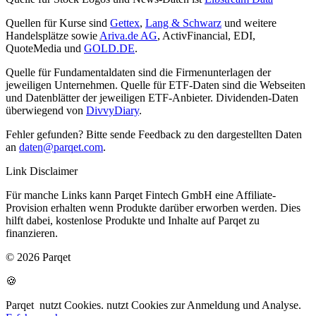
Quellen für Kurse sind
Gettex
,
Lang & Schwarz
und weitere
Handelsplätze sowie
Ariva.de AG
, ActivFinancial, EDI,
QuoteMedia und
GOLD.DE
.
Quelle für Fundamentaldaten sind die Firmenunterlagen der
jeweiligen Unternehmen. Quelle für ETF-Daten sind die Webseiten
und Datenblätter der jeweiligen ETF-Anbieter. Dividenden-Daten
überwiegend von
DivvyDiary
.
Fehler gefunden? Bitte sende Feedback zu den dargestellten Daten
an
daten@parqet.com
.
Link Disclaimer
Für manche Links kann Parqet Fintech GmbH eine Affiliate-
Provision erhalten wenn Produkte darüber erworben werden. Dies
hilft dabei, kostenlose Produkte und Inhalte auf Parqet zu
finanzieren.
© 2026 Parqet
🍪
Parqet
nutzt Cookies.
nutzt Cookies zur Anmeldung und Analyse.