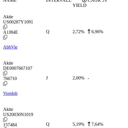
NAME
INTERVALL
CAGR 5Y
YIELD
Aktie
US00287Y1091
Q
2,72
%
6,96%
A1J84E
AbbVie
Aktie
DE0007667107
J
2,00
%
-
766710
Vossloh
Aktie
US20030N1019
Q
5,19
%
7,64%
157484