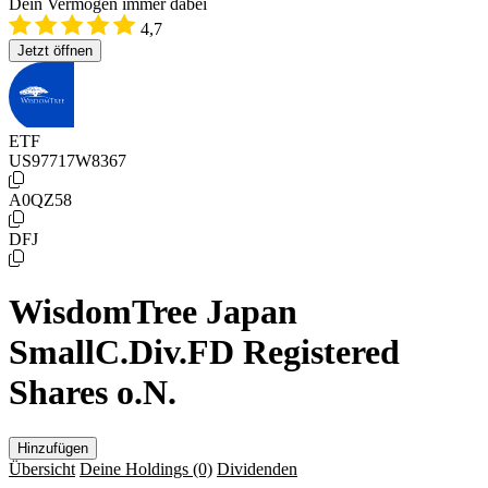
Dein Vermögen immer dabei
4,7
Jetzt öffnen
ETF
US97717W8367
A0QZ58
DFJ
WisdomTree Japan
SmallC.Div.FD Registered
Shares o.N.
Hinzufügen
Übersicht
Deine Holdings
(0)
Dividenden