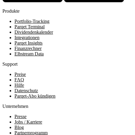
Produkte
Portfolio-Tracking
Parqet Terminal
Dividendenkalender
Integrationen
Parqet Insights
Finanzrechner
Elbstream Data
Support
Preise
FAQ
Hilfe
Datenschutz
Parqet-Abo kündigen
Unternehmen
Presse
Jobs / Karriere
Blog
Partnerprogramm