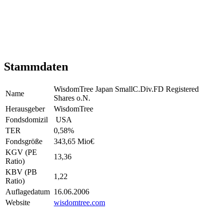
Stammdaten
WisdomTree Japan SmallC.Div.FD Registered
Name
Shares o.N.
Herausgeber
WisdomTree
Fondsdomizil
USA
TER
0,58
%
Fondsgröße
343,65 Mio
€
KGV (PE
13,36
Ratio)
KBV (PB
1,22
Ratio)
Auflagedatum
16.06.2006
Website
wisdomtree.com