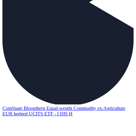
ComStage Bloomberg Equal-weight Commodity ex-Agriculture
EUR hedged UCITS ETF - I DIS H