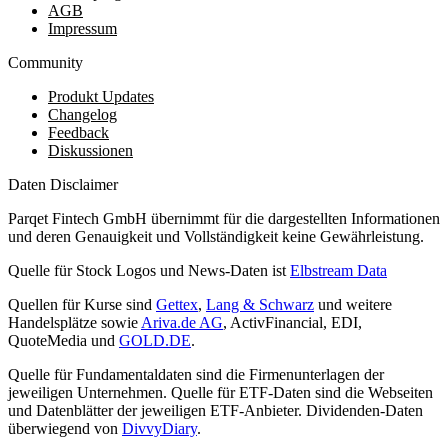
AGB
Impressum
Community
Produkt Updates
Changelog
Feedback
Diskussionen
Daten Disclaimer
Parqet Fintech GmbH übernimmt für die dargestellten Informationen
und deren Genauigkeit und Vollständigkeit keine Gewährleistung.
Quelle für Stock Logos und News-Daten ist
Elbstream Data
Quellen für Kurse sind
Gettex
,
Lang & Schwarz
und weitere
Handelsplätze sowie
Ariva.de AG
, ActivFinancial, EDI,
QuoteMedia und
GOLD.DE
.
Quelle für Fundamentaldaten sind die Firmenunterlagen der
jeweiligen Unternehmen. Quelle für ETF-Daten sind die Webseiten
und Datenblätter der jeweiligen ETF-Anbieter. Dividenden-Daten
überwiegend von
DivvyDiary
.