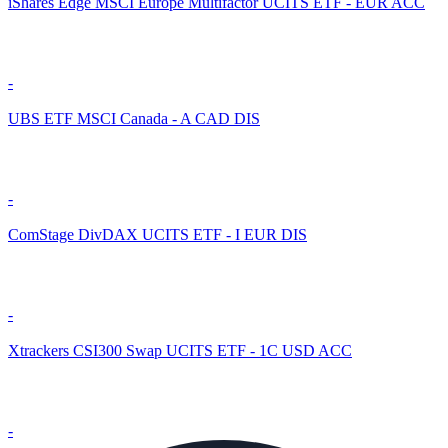
iShares Edge MSCI Europe Multifactor UCITS ETF - EUR ACC
-
UBS ETF MSCI Canada - A CAD DIS
-
ComStage DivDAX UCITS ETF - I EUR DIS
-
Xtrackers CSI300 Swap UCITS ETF - 1C USD ACC
-