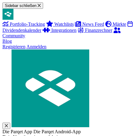
Sidebar schließen
Portfolio-Tracking
Watchlists
News Feed
Märkte
Dividendenkalender
Integrationen
Finanzrechner
Community
Blog
Registrieren
Anmelden
Die Parqet App
Die Parqet Android-App