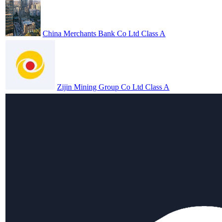
China Merchants Bank Co Ltd Class A
Zijin Mining Group Co Ltd Class A