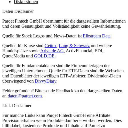
Diskussionen
Daten Disclaimer
Parqet Fintech GmbH übernimmt für die dargestellten Informationen
und deren Genauigkeit und Vollständigkeit keine Gewährleistung.
Quelle für Stock Logos und News-Daten ist
Elbstream Data
Quellen für Kurse sind
Gettex
,
Lang & Schwarz
und weitere
Handelsplätze sowie
Ariva.de AG
, ActivFinancial, EDI,
QuoteMedia und
GOLD.DE
.
Quelle für Fundamentaldaten sind die Firmenunterlagen der
jeweiligen Unternehmen. Quelle für ETF-Daten sind die Webseiten
und Datenblätter der jeweiligen ETF-Anbieter. Dividenden-Daten
überwiegend von
DivvyDiary
.
Fehler gefunden? Bitte sende Feedback zu den dargestellten Daten
an
daten@parqet.com
.
Link Disclaimer
Für manche Links kann Parqet Fintech GmbH eine Affiliate-
Provision erhalten wenn Produkte darüber erworben werden. Dies
hilft dabei, kostenlose Produkte und Inhalte auf Parqet zu