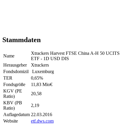
Stammdaten
Xtrackers Harvest FTSE China A-H 50 UCITS
Name
ETF - 1D USD DIS
Herausgeber
Xtrackers
Fondsdomizil
Luxemburg
TER
0,65
%
Fondsgröße
11,83 Mio
€
KGV (PE
20,58
Ratio)
KBV (PB
2,19
Ratio)
Auflagedatum
22.03.2016
Website
etf.dws.com