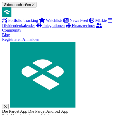
Sidebar schließen
Portfolio-Tracking
Watchlists
News Feed
Märkte
Dividendenkalender
Integrationen
Finanzrechner
Community
Blog
Registrieren
Anmelden
Die Parqet App
Die Parqet Android-App