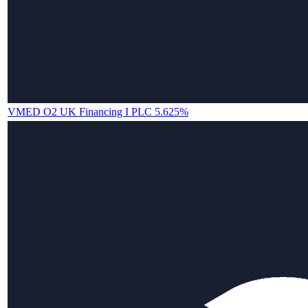
VMED O2 UK Financing I PLC 5.625%