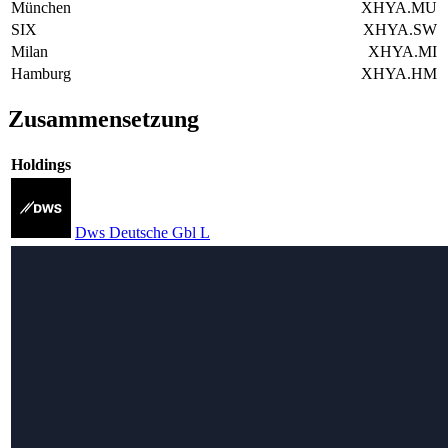
München
XHYA.MU
SIX
XHYA.SW
Milan
XHYA.MI
Hamburg
XHYA.HM
Zusammensetzung
Holdings
Dws Deutsche Gbl L