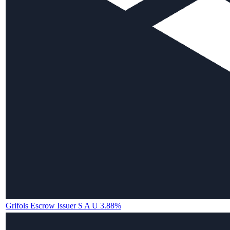
Grifols Escrow Issuer S A U 3.88%