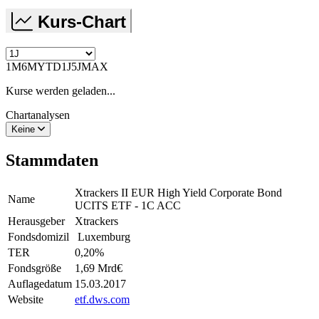
Kurs-Chart
1M
6M
YTD
1J
5J
MAX
Kurse werden geladen...
Chartanalysen
Keine
Stammdaten
Xtrackers II EUR High Yield Corporate Bond
Name
UCITS ETF - 1C ACC
Herausgeber
Xtrackers
Fondsdomizil
Luxemburg
TER
0,20
%
Fondsgröße
1,69 Mrd
€
Auflagedatum
15.03.2017
Website
etf.dws.com