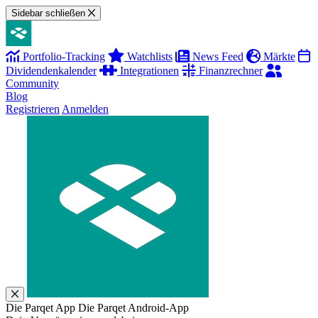
Sidebar schließen
Portfolio-Tracking
Watchlists
News Feed
Märkte
Dividendenkalender
Integrationen
Finanzrechner
Community
Blog
Registrieren
Anmelden
Die Parqet App
Die Parqet Android-App