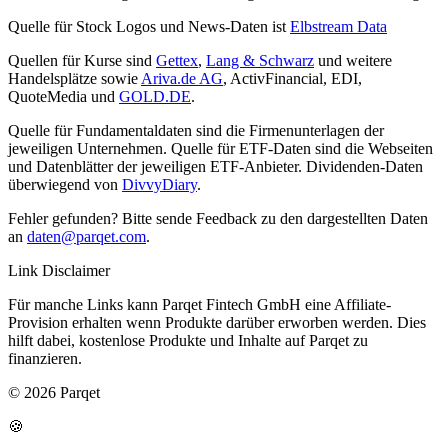
Quelle für Stock Logos und News-Daten ist
Elbstream Data
Quellen für Kurse sind
Gettex
,
Lang & Schwarz
und weitere
Handelsplätze sowie
Ariva.de AG
, ActivFinancial, EDI,
QuoteMedia und
GOLD.DE
.
Quelle für Fundamentaldaten sind die Firmenunterlagen der
jeweiligen Unternehmen. Quelle für ETF-Daten sind die Webseiten
und Datenblätter der jeweiligen ETF-Anbieter. Dividenden-Daten
überwiegend von
DivvyDiary
.
Fehler gefunden? Bitte sende Feedback zu den dargestellten Daten
an
daten@parqet.com
.
Link Disclaimer
Für manche Links kann Parqet Fintech GmbH eine Affiliate-
Provision erhalten wenn Produkte darüber erworben werden. Dies
hilft dabei, kostenlose Produkte und Inhalte auf Parqet zu
finanzieren.
© 2026 Parqet
🍪