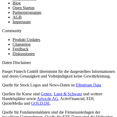
Blog
Open Startup
Partnerprogramm
AGB
Impressum
Community
Produkt Updates
Changelog
Feedback
Diskussionen
Daten Disclaimer
Parqet Fintech GmbH übernimmt für die dargestellten Informationen
und deren Genauigkeit und Vollständigkeit keine Gewährleistung.
Quelle für Stock Logos und News-Daten ist
Elbstream Data
Quellen für Kurse sind
Gettex
,
Lang & Schwarz
und weitere
Handelsplätze sowie
Ariva.de AG
, ActivFinancial, EDI,
QuoteMedia und
GOLD.DE
.
Quelle für Fundamentaldaten sind die Firmenunterlagen der
jeweiligen Unternehmen. Quelle für ETF-Daten sind die Webseiten