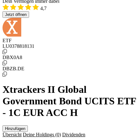
Dein Vermögen immer dabei
4,7
Jetzt öffnen
ETF
LU0378818131
DBX0A8
DBZB.DE
Xtrackers II Global
Government Bond UCITS ETF
- 1C EUR ACC H
Hinzufügen
Übersicht
Deine Holdings
(0)
Dividenden