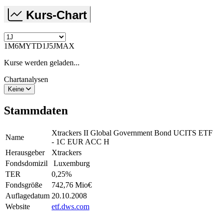
Kurs-Chart
1M
6M
YTD
1J
5J
MAX
Kurse werden geladen...
Chartanalysen
Keine
Stammdaten
Xtrackers II Global Government Bond UCITS ETF
Name
- 1C EUR ACC H
Herausgeber
Xtrackers
Fondsdomizil
Luxemburg
TER
0,25
%
Fondsgröße
742,76 Mio
€
Auflagedatum
20.10.2008
Website
etf.dws.com