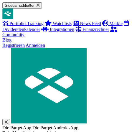
Sidebar schließen
Portfolio-Tracking
Watchlists
News Feed
Märkte
Dividendenkalender
Integrationen
Finanzrechner
Community
Blog
Registrieren
Anmelden
Die Parqet App
Die Parqet Android-App