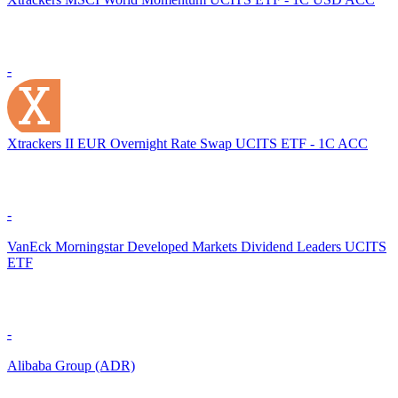
-
Xtrackers II EUR Overnight Rate Swap UCITS ETF - 1C ACC
-
VanEck Morningstar Developed Markets Dividend Leaders UCITS
ETF
-
Alibaba Group (ADR)