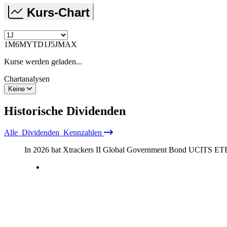
Kurs-Chart
1M
6M
YTD
1J
5J
MAX
Kurse werden geladen...
Chartanalysen
Keine
Historische
Dividenden
Alle
Dividenden
Kennzahlen
In 2026 hat Xtrackers II Global Government Bond UCITS ET