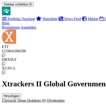
Sidebar schließen
Portfolio-Tracking
Watchlists
News Feed
Märkte
D
Blog
Registrieren
Anmelden
ETF
LU0641006290
DBX0LY
XGSG.L
Xtrackers II Global Governme
Hinzufügen
Übersicht
Deine Holdings
(0)
Dividenden