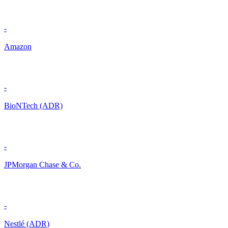
-
Amazon
-
BioNTech (ADR)
-
JPMorgan Chase & Co.
-
Nestlé (ADR)