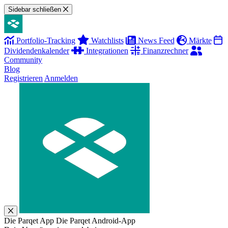
Sidebar schließen
Portfolio-Tracking
Watchlists
News Feed
Märkte
Dividendenkalender
Integrationen
Finanzrechner
Community
Blog
Registrieren
Anmelden
Die Parqet App
Die Parqet Android-App