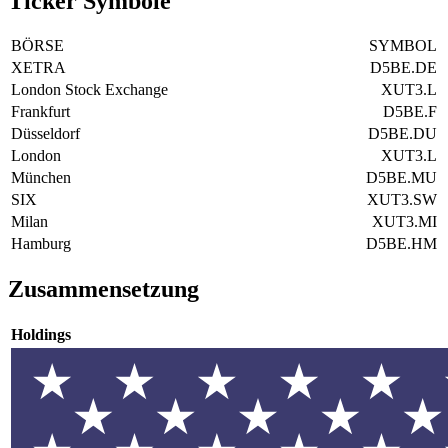
Ticker Symbole
BÖRSE
SYMBOL
XETRA
D5BE.DE
London Stock Exchange
XUT3.L
Frankfurt
D5BE.F
Düsseldorf
D5BE.DU
London
XUT3.L
München
D5BE.MU
SIX
XUT3.SW
Milan
XUT3.MI
Hamburg
D5BE.HM
Zusammensetzung
Holdings