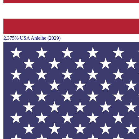
2,375% USA Anleihe (2029)