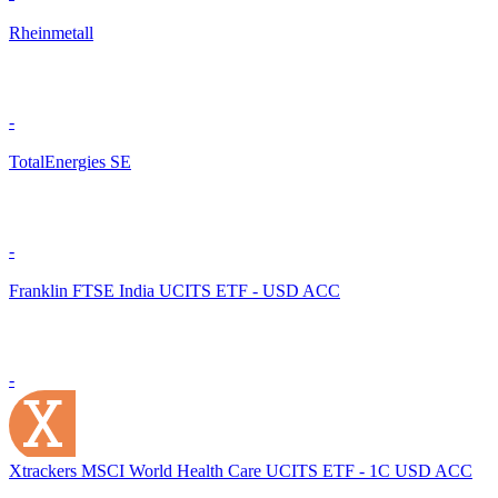
Rheinmetall
-
TotalEnergies SE
-
Franklin FTSE India UCITS ETF - USD ACC
-
Xtrackers MSCI World Health Care UCITS ETF - 1C USD ACC