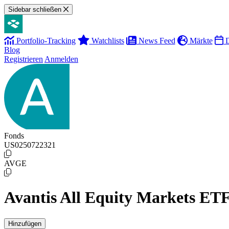
Sidebar schließen
Portfolio-Tracking
Watchlists
News Feed
Märkte
D
Blog
Registrieren
Anmelden
Fonds
US0250722321
AVGE
Avantis All Equity Markets ET
Hinzufügen