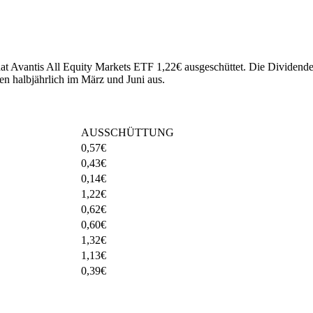
hat Avantis All Equity Markets ETF 1,22€ ausgeschüttet.
Die Dividenden
n halbjährlich im März und Juni aus.
AUSSCHÜTTUNG
0,57
€
0,43
€
0,14
€
1,22
€
0,62
€
0,60
€
1,32
€
1,13
€
0,39
€