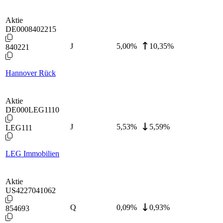
Aktie
DE0008402215
J
5,00
%
10,35%
840221
Hannover Rück
Aktie
DE000LEG1110
J
5,53
%
5,59%
LEG111
LEG Immobilien
Aktie
US4227041062
Q
0,09
%
0,93%
854693