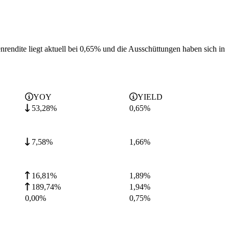
rendite liegt aktuell bei 0,65% und die
Ausschüttungen haben sich in
YOY
YIELD
53,28%
0,65
%
7,58%
1,66
%
16,81%
1,89
%
189,74%
1,94
%
0,00%
0,75
%