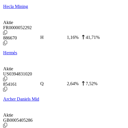
Hecla Mining
Aktie
FR0000052292
H
1,16
%
41,71%
886670
Hermès
Aktie
US0394831020
Q
2,64
%
7,52%
854161
Archer Daniels Mid
Aktie
GB0005405286