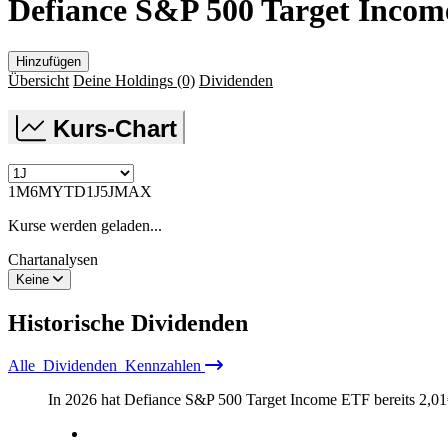
Defiance S&P 500 Target Inco
Hinzufügen
Übersicht
Deine Holdings
(0)
Dividenden
Kurs-Chart
1M
6M
YTD
1J
5J
MAX
Kurse werden geladen...
Chartanalysen
Keine
Historische
Dividenden
Alle
Dividenden
Kennzahlen
In 2026 hat Defiance S&P 500 Target Income ETF bereits
2,01