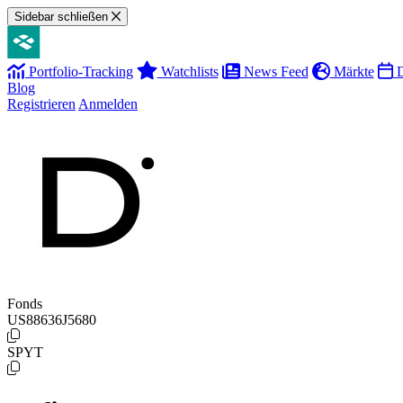
Sidebar schließen
Portfolio-Tracking
Watchlists
News Feed
Märkte
D
Blog
Registrieren
Anmelden
Fonds
US88636J5680
SPYT