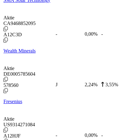
SMA Solar Technology
Aktie
CA9468852095
-
0,00
%
-
A12C3D
Wealth Minerals
Aktie
DE0005785604
J
2,24
%
3,55%
578560
Fresenius
Aktie
US9314271084
-
0,00
%
-
A12HJF