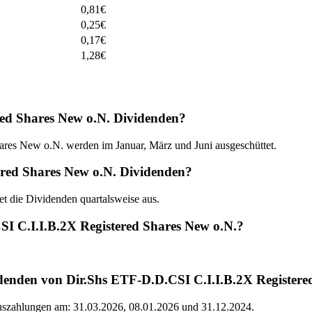
0,81
€
0,25
€
0,17
€
1,28
€
red Shares New o.N. Dividenden?
res New o.N. werden im Januar, März und Juni ausgeschüttet.
ered Shares New o.N. Dividenden?
t die Dividenden quartalsweise aus.
SI C.I.I.B.2X Registered Shares New o.N.?
denden von Dir.Shs ETF-D.D.CSI C.I.I.B.2X Registere
Auszahlungen am: 31.03.2026, 08.01.2026 und 31.12.2024.