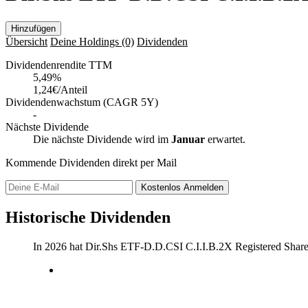
Hinzufügen
Übersicht
Deine Holdings
(0)
Dividenden
Dividendenrendite TTM
5,49
%
1,24€/Anteil
Dividendenwachstum (CAGR 5Y)
-
Nächste Dividende
Die nächste Dividende wird im
Januar
erwartet.
Kommende Dividenden direkt per Mail
Kostenlos
Anmelden
Historische Dividenden
In 2026 hat Dir.Shs ETF-D.D.CSI C.I.I.B.2X Registered Shar