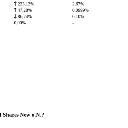
223,12%
2,67
%
47,28%
0,0999
%
86,74%
0,10
%
0,00%
-
d Shares New o.N.?