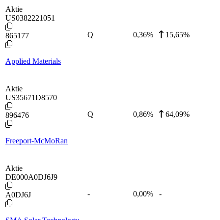
Aktie
US0382221051
Q
0,36
%
15,65%
865177
Applied Materials
Aktie
US35671D8570
Q
0,86
%
64,09%
896476
Freeport-McMoRan
Aktie
DE000A0DJ6J9
-
0,00
%
-
A0DJ6J