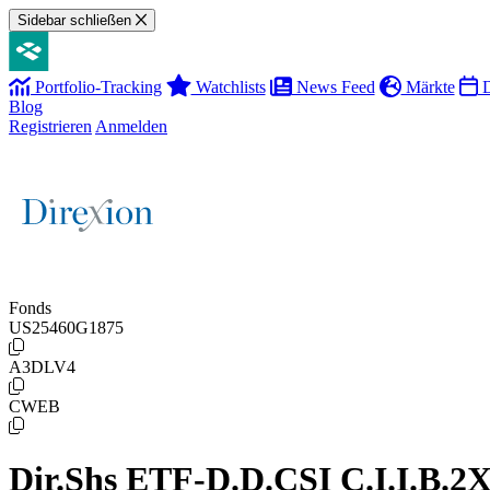
Sidebar schließen
Portfolio-Tracking
Watchlists
News Feed
Märkte
D
Blog
Registrieren
Anmelden
Fonds
US25460G1875
A3DLV4
CWEB
Dir.Shs ETF-D.D.CSI C.I.I.B.2X