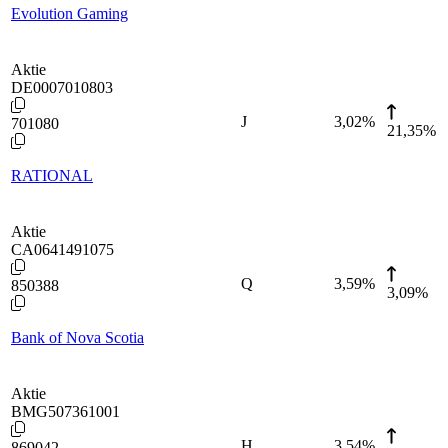
Evolution Gaming
Aktie
DE0007010803
J
3,02
%
701080
21,35%
RATIONAL
Aktie
CA0641491075
Q
3,59
%
850388
3,09%
Bank of Nova Scotia
Aktie
BMG507361001
H
3,54
%
869042