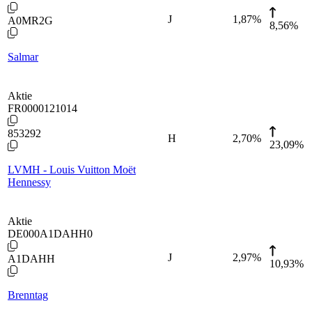
J
1,87
%
A0MR2G
8,56%
Salmar
Aktie
FR0000121014
853292
H
2,70
%
23,09%
LVMH - Louis Vuitton Moët
Hennessy
Aktie
DE000A1DAHH0
J
2,97
%
A1DAHH
10,93%
Brenntag