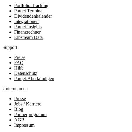
Portfolio-Tracking
Parqet Terminal
Dividendenkalender
Integrationen
Parqet Insights
Finanzrechner
Elbstream Data
Support
Preise
FAQ
Hilfe
Datenschutz
Parqet-Abo kündigen
Unternehmen
Presse
Jobs / Karriere
Blog
Partnerprogramm
AGB
Impressum