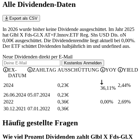
Alle Dividenden-Daten
Export als CSV
In 2026 wurde bisher keine Dividende ausgeschüttet. Im Jahr 2025
hat Glbl X Fds-Gl.X AT+F.Innov.ETF Reg. Shs USD Dis. oN
0,00€ ausgeschüttet.
Die Dividendenrendite liegt aktuell bei 0,00%.
Der ETF schüttet Dividenden halbjährlich im und undefined aus.
Neue Dividenden direkt per E-Mail
Kostenlos
Anmelden
EX-
ZAHLTAG
AUSSCHÜTTUNG
YOY
YIELD
DATUM
2024
0,23
€
2,44
%
36,11%
26.06.2024
05.07.2024
0,23
€
2022
0,36
€
0,00%
2,69
%
30.12.2021
07.01.2022
0,36
€
Häufig gestellte Fragen
Wie viel Prozent Dividenden zahlt Glbl X Fds-Gl.X