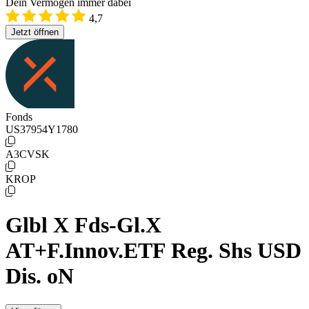
Dein Vermögen immer dabei
4,7
Jetzt öffnen
Fonds
US37954Y1780
A3CVSK
KROP
Glbl X Fds-Gl.X
AT+F.Innov.ETF Reg. Shs USD
Dis. oN