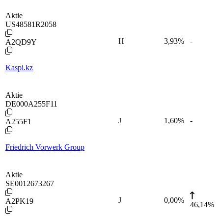
Aktie
US48581R2058
H
3,93
%
-
A2QD9Y
Kaspi.kz
Aktie
DE000A255F11
J
1,60
%
-
A255F1
Friedrich Vorwerk Group
Aktie
SE0012673267
J
0,00
%
A2PK19
46,14%