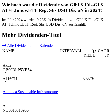
Wie hoch war die Dividende von Glbl X Fds-Gl.X
AT+F.Innov.ETF Reg. Shs USD Dis. oN in 2024?
Im Jahr 2024 wurden 0,23€ als Dividende von Glbl X Fds-Gl.X
AT+F.Innov.ETF Reg. Shs USD Dis. oN ausgezahlt.
Mehr Dividenden-Titel
Alle Dividenden im Kalender
NAME
INTERVALL
CAGR
YIELD
5Y
Aktie
GB00BLP5YB54
-
0,00
%
-
A116CH
Atlantica Sustainable Infrastructure
Aktie
NO0010310956