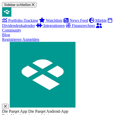
Sidebar schließen
Portfolio-Tracking
Watchlists
News Feed
Märkte
Dividendenkalender
Integrationen
Finanzrechner
Community
Blog
Registrieren
Anmelden
Die Parqet App
Die Parqet Android-App