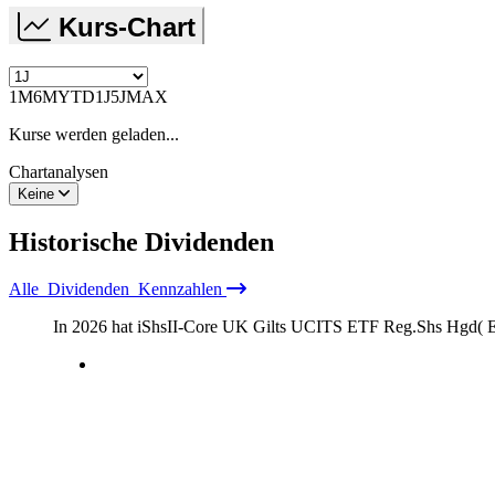
Kurs-Chart
1M
6M
YTD
1J
5J
MAX
Kurse werden geladen...
Chartanalysen
Keine
Historische
Dividenden
Alle
Dividenden
Kennzahlen
In 2026 hat iShsII-Core UK Gilts UCITS ETF Reg.Shs Hgd( 