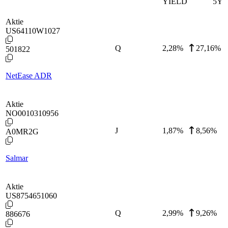
YIELD
5Y
Aktie
US64110W1027
Q
2,28
%
27,16%
501822
NetEase ADR
Aktie
NO0010310956
J
1,87
%
8,56%
A0MR2G
Salmar
Aktie
US8754651060
Q
2,99
%
9,26%
886676