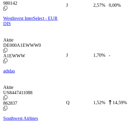
980142
J
2,57
%
0,00%
WestInvest InterSelect - EUR
DIS
Aktie
DE000A1EWWW0
J
1,70
%
-
A1EWWW
adidas
Aktie
US8447411088
Q
1,52
%
14,59%
862837
Southwest Airlines