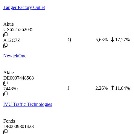
Tanger Factory Outlet
Aktie
US6525262035
Q
5,63
%
17,27%
A12C7Z
NewtekOne
Aktie
DE0007448508
J
2,26
%
11,84%
744850
IVU Traffic Technologies
Fonds
DE0009801423