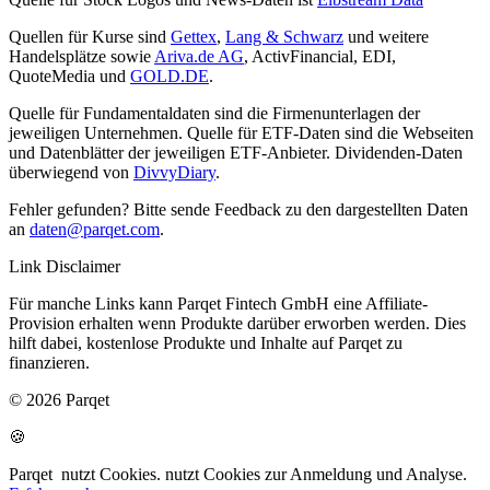
Quellen für Kurse sind
Gettex
,
Lang & Schwarz
und weitere
Handelsplätze sowie
Ariva.de AG
, ActivFinancial, EDI,
QuoteMedia und
GOLD.DE
.
Quelle für Fundamentaldaten sind die Firmenunterlagen der
jeweiligen Unternehmen. Quelle für ETF-Daten sind die Webseiten
und Datenblätter der jeweiligen ETF-Anbieter. Dividenden-Daten
überwiegend von
DivvyDiary
.
Fehler gefunden? Bitte sende Feedback zu den dargestellten Daten
an
daten@parqet.com
.
Link Disclaimer
Für manche Links kann Parqet Fintech GmbH eine Affiliate-
Provision erhalten wenn Produkte darüber erworben werden. Dies
hilft dabei, kostenlose Produkte und Inhalte auf Parqet zu
finanzieren.
© 2026 Parqet
🍪
Parqet
nutzt Cookies.
nutzt Cookies zur Anmeldung und Analyse.