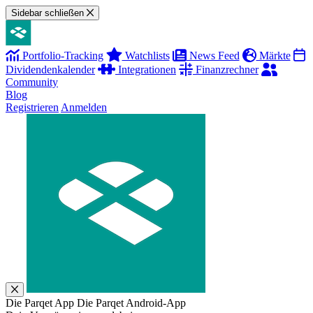
Sidebar schließen
Portfolio-Tracking
Watchlists
News Feed
Märkte
Dividendenkalender
Integrationen
Finanzrechner
Community
Blog
Registrieren
Anmelden
Die Parqet App
Die Parqet Android-App