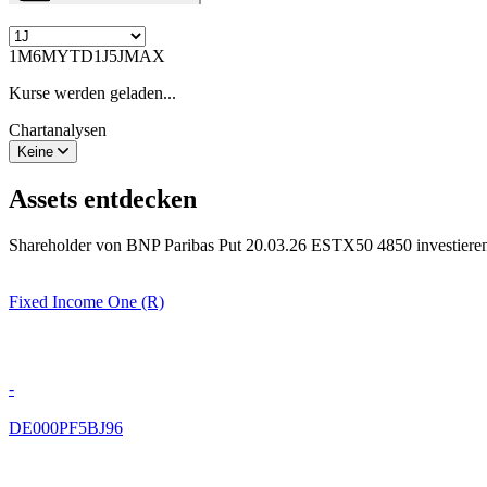
1M
6M
YTD
1J
5J
MAX
Kurse werden geladen...
Chartanalysen
Keine
Assets entdecken
Shareholder von BNP Paribas Put 20.03.26 ESTX50 4850 investieren
Fixed Income One (R)
-
DE000PF5BJ96