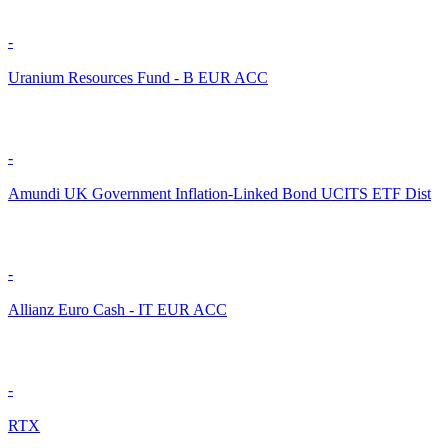
-
Uranium Resources Fund - B EUR ACC
-
Amundi UK Government Inflation-Linked Bond UCITS ETF Dist
-
Allianz Euro Cash - IT EUR ACC
-
RTX