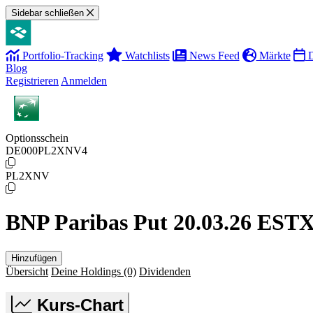
Sidebar schließen
Portfolio-Tracking
Watchlists
News Feed
Märkte
D
Blog
Registrieren
Anmelden
Optionsschein
DE000PL2XNV4
PL2XNV
BNP Paribas Put 20.03.26 EST
Hinzufügen
Übersicht
Deine Holdings
(0)
Dividenden
Kurs-Chart