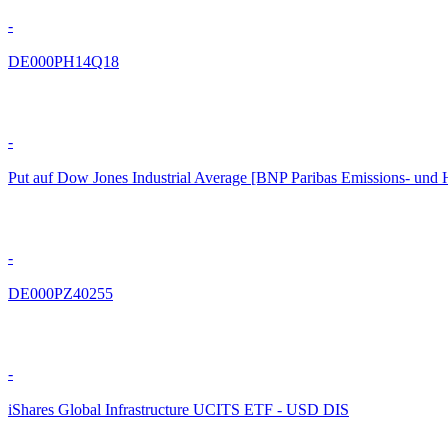
-
DE000PH14Q18
-
Put auf Dow Jones Industrial Average [BNP Paribas Emissions- und 
-
DE000PZ40255
-
iShares Global Infrastructure UCITS ETF - USD DIS