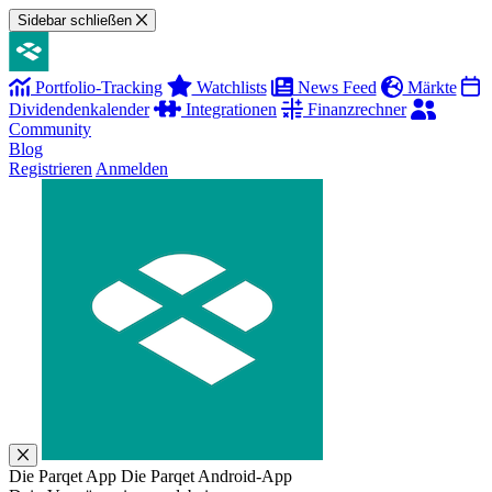
Sidebar schließen
Portfolio-Tracking
Watchlists
News Feed
Märkte
Dividendenkalender
Integrationen
Finanzrechner
Community
Blog
Registrieren
Anmelden
Die Parqet App
Die Parqet Android-App