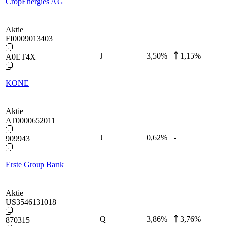
CropEnergies AG
Aktie
FI0009013403
J
3,50
%
1,15%
A0ET4X
KONE
Aktie
AT0000652011
J
0,62
%
-
909943
Erste Group Bank
Aktie
US3546131018
Q
3,86
%
3,76%
870315