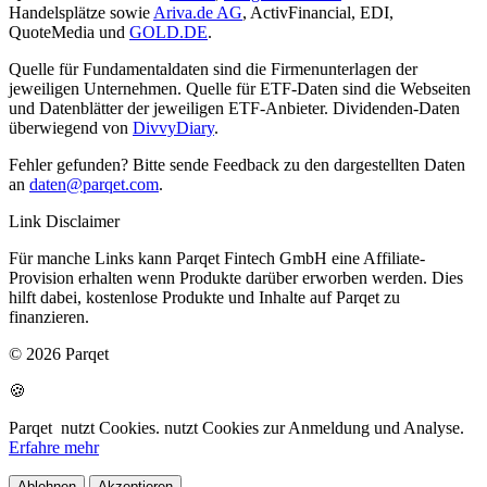
Handelsplätze sowie
Ariva.de AG
, ActivFinancial, EDI,
QuoteMedia und
GOLD.DE
.
Quelle für Fundamentaldaten sind die Firmenunterlagen der
jeweiligen Unternehmen. Quelle für ETF-Daten sind die Webseiten
und Datenblätter der jeweiligen ETF-Anbieter. Dividenden-Daten
überwiegend von
DivvyDiary
.
Fehler gefunden? Bitte sende Feedback zu den dargestellten Daten
an
daten@parqet.com
.
Link Disclaimer
Für manche Links kann Parqet Fintech GmbH eine Affiliate-
Provision erhalten wenn Produkte darüber erworben werden. Dies
hilft dabei, kostenlose Produkte und Inhalte auf Parqet zu
finanzieren.
© 2026 Parqet
🍪
Parqet
nutzt Cookies.
nutzt Cookies zur Anmeldung und Analyse.
Erfahre mehr
Ablehnen
Akzeptieren