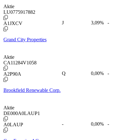
Aktie
LU0775917882
J
3,09
%
-
A1JXCV
Grand City Properties
Aktie
CA11284V1058
Q
0,00
%
-
A2P90A
Brookfield Renewable Corp.
Aktie
DE000A0LAUP1
-
0,00
%
-
A0LAUP