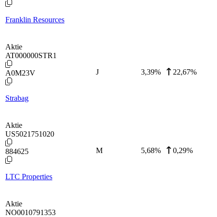
Franklin Resources
Aktie
AT000000STR1
J
3,39
%
22,67%
A0M23V
Strabag
Aktie
US5021751020
M
5,68
%
0,29%
884625
LTC Properties
Aktie
NO0010791353