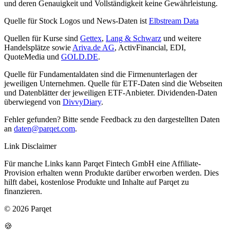
und deren Genauigkeit und Vollständigkeit keine Gewährleistung.
Quelle für Stock Logos und News-Daten ist
Elbstream Data
Quellen für Kurse sind
Gettex
,
Lang & Schwarz
und weitere
Handelsplätze sowie
Ariva.de AG
, ActivFinancial, EDI,
QuoteMedia und
GOLD.DE
.
Quelle für Fundamentaldaten sind die Firmenunterlagen der
jeweiligen Unternehmen. Quelle für ETF-Daten sind die Webseiten
und Datenblätter der jeweiligen ETF-Anbieter. Dividenden-Daten
überwiegend von
DivvyDiary
.
Fehler gefunden? Bitte sende Feedback zu den dargestellten Daten
an
daten@parqet.com
.
Link Disclaimer
Für manche Links kann Parqet Fintech GmbH eine Affiliate-
Provision erhalten wenn Produkte darüber erworben werden. Dies
hilft dabei, kostenlose Produkte und Inhalte auf Parqet zu
finanzieren.
© 2026 Parqet
🍪