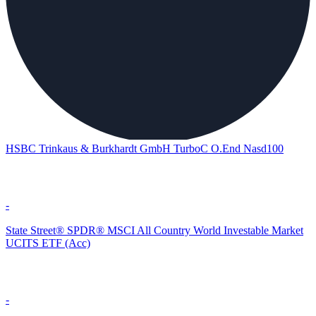
HSBC Trinkaus & Burkhardt GmbH TurboC O.End Nasd100
-
State Street® SPDR® MSCI All Country World Investable Market
UCITS ETF (Acc)
-