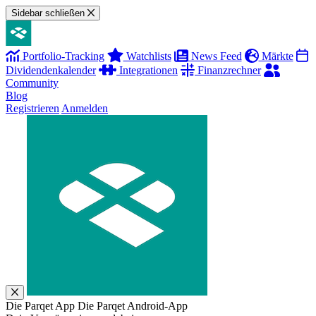
Sidebar schließen
Portfolio-Tracking
Watchlists
News Feed
Märkte
Dividendenkalender
Integrationen
Finanzrechner
Community
Blog
Registrieren
Anmelden
Die Parqet App
Die Parqet Android-App