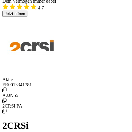
Dein Vermögen immer dabei
4,7
Jetzt öffnen
Aktie
FR0013341781
A2JN55
2CRSI.PA
2CRSi