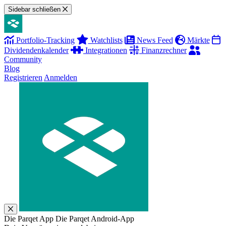
Sidebar schließen
Portfolio-Tracking
Watchlists
News Feed
Märkte
Dividendenkalender
Integrationen
Finanzrechner
Community
Blog
Registrieren
Anmelden
Die Parqet App
Die Parqet Android-App