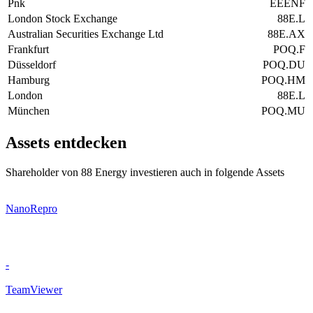
Pnk
EEENF
London Stock Exchange
88E.L
Australian Securities Exchange Ltd
88E.AX
Frankfurt
POQ.F
Düsseldorf
POQ.DU
Hamburg
POQ.HM
London
88E.L
München
POQ.MU
Assets entdecken
Shareholder von 88 Energy investieren auch in folgende Assets
NanoRepro
-
TeamViewer