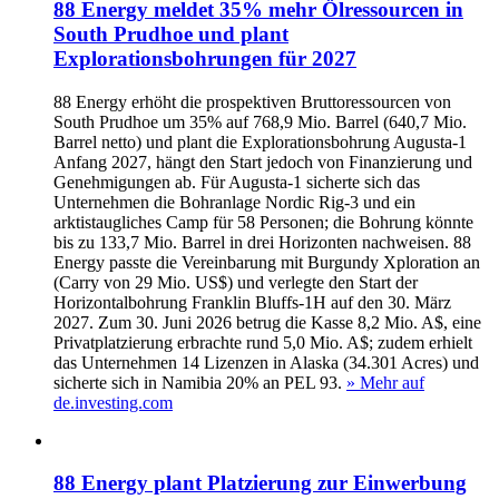
88 Energy meldet 35% mehr Ölressourcen in
South Prudhoe und plant
Explorationsbohrungen für 2027
88 Energy erhöht die prospektiven Bruttoressourcen von
South Prudhoe um 35% auf 768,9 Mio. Barrel (640,7 Mio.
Barrel netto) und plant die Explorationsbohrung Augusta-1
Anfang 2027, hängt den Start jedoch von Finanzierung und
Genehmigungen ab. Für Augusta-1 sicherte sich das
Unternehmen die Bohranlage Nordic Rig-3 und ein
arktistaugliches Camp für 58 Personen; die Bohrung könnte
bis zu 133,7 Mio. Barrel in drei Horizonten nachweisen. 88
Energy passte die Vereinbarung mit Burgundy Xploration an
(Carry von 29 Mio. US$) und verlegte den Start der
Horizontalbohrung Franklin Bluffs-1H auf den 30. März
2027. Zum 30. Juni 2026 betrug die Kasse 8,2 Mio. A$, eine
Privatplatzierung erbrachte rund 5,0 Mio. A$; zudem erhielt
das Unternehmen 14 Lizenzen in Alaska (34.301 Acres) und
sicherte sich in Namibia 20% an PEL 93.
» Mehr auf
de.investing.com
88 Energy plant Platzierung zur Einwerbung