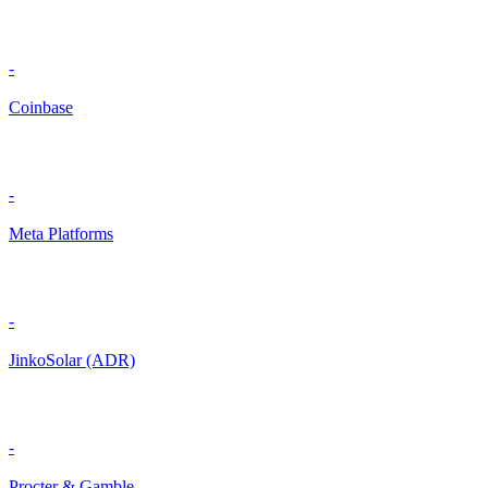
-
Coinbase
-
Meta Platforms
-
JinkoSolar (ADR)
-
Procter & Gamble