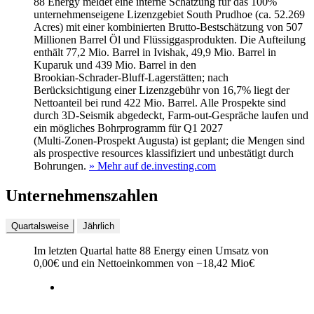
88 Energy meldet eine interne Schätzung für das 100%
unternehmenseigene Lizenzgebiet South Prudhoe (ca. 52.269
Acres) mit einer kombinierten Brutto-Bestschätzung von 507
Millionen Barrel Öl und Flüssiggasprodukten. Die Aufteilung
enthält 77,2 Mio. Barrel in Ivishak, 49,9 Mio. Barrel in
Kuparuk und 439 Mio. Barrel in den
Brookian‑Schrader‑Bluff‑Lagerstätten; nach
Berücksichtigung einer Lizenzgebühr von 16,7% liegt der
Nettoanteil bei rund 422 Mio. Barrel. Alle Prospekte sind
durch 3D-Seismik abgedeckt, Farm-out‑Gespräche laufen und
ein mögliches Bohrprogramm für Q1 2027
(Multi‑Zonen‑Prospekt Augusta) ist geplant; die Mengen sind
als prospective resources klassifiziert und unbestätigt durch
Bohrungen.
» Mehr auf de.investing.com
Unternehmenszahlen
Quartalsweise
Jährlich
Im letzten
Quartal
hatte 88 Energy einen Umsatz von
0,00
€
und ein Nettoeinkommen von
−
18,42 Mio
€