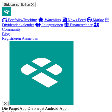
Sidebar schließen
Portfolio-Tracking
Watchlists
News Feed
Märkte
Dividendenkalender
Integrationen
Finanzrechner
Community
Blog
Registrieren
Anmelden
Die Parqet App
Die Parqet Android-App