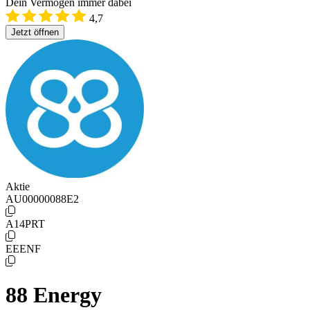
Dein Vermögen immer dabei
4,7
Jetzt öffnen
Aktie
AU00000088E2
A14PRT
EEENF
88 Energy