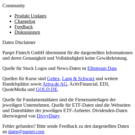
Community
Produkt Updates
Changelog
Feedback
Diskussionen
Daten Disclaimer
Parqet Fintech GmbH übernimmt für die dargestellten Informationen
und deren Genauigkeit und Vollständigkeit keine Gewährleistung.
Quelle für Stock Logos und News-Daten ist
Elbstream Data
Quellen für Kurse sind
Gettex
,
Lang & Schwarz
und weitere
Handelsplätze sowie
Ariva.de AG
, ActivFinancial, EDI,
QuoteMedia und
GOLD.DE
.
Quelle für Fundamentaldaten sind die Firmenunterlagen der
jeweiligen Unternehmen. Quelle für ETF-Daten sind die Webseiten
und Datenblätter der jeweiligen ETF-Anbieter. Dividenden-Daten
überwiegend von
DivvyDiary
.
Fehler gefunden? Bitte sende Feedback zu den dargestellten Daten
an
daten@parqet.com
.