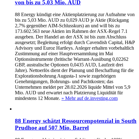
von bis zu 5,03 Mio. AUD
88 Energy kündigt eine Aktienplatzierung zur Aufnahme von
bis zu 5,03 Mio. AUD zu 0,029 AUD je Aktie (Rückgang
2,7% gegenüber AIM-Schlusskurs) an und will bis zu
173.602.563 neue Aktien im Rahmen der ASX-Regel 7.1
ausgeben. Der Handel an der ASX ist bis zum Abschluss
ausgesetzt; Begleitung erfolgt durch Cavendish Capital, H&P
Advisory und Euroz Hartleys. Anleger erhalten vorbehaltlich
Zustimmung auf einer Hauptversammlung im Mai
Optionsinstrumente (britische Warrant-Ausübung 0,02262
GBP, australische Optionen 0,0435 AUD, Laufzeit drei
Jahre). Nettoerlös dient der Planung und Beschaffung für die
Explorationsbohrung Augusta-1 sowie zugehörigen
Genehmigungen, Bohrungs- und Pachtkosten; das
Unternehmen meldet per 28.02.2026 liquide Mittel von 5,9
Mio. AUD und erwartet nach Platzierung Liquidität für
mindestens 12 Monate.
» Mehr auf de.investing.com
88 Energy schätzt Ressourcenpotenzial in South
Prudhoe auf 507 Mio. Barrel