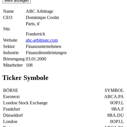
Mehr anzeigen
Name
ABC Arbitrage
CEO
Dominique Ceolin
Paris, if
Sitz
Frankreich
Website
abc-arbitrage.com
Sektor
Finanzunternehmen
Industrie
Finanzdienstleistungen
Börsengang
03.01.2000
Mitarbeiter
108
Ticker Symbole
BÖRSE
SYMBOL
Euronext
ABCA.PA
London Stock Exchange
0OPJ.L
Frankfurt
9BA.F
Düsseldorf
9BA.DU
London
0OPJ.L