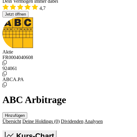
Dein Vermögen immer dabei
4,7
Jetzt öffnen
Aktie
FR0004040608
924061
ABCA.PA
ABC Arbitrage
Hinzufügen
Übersicht
Deine Holdings
(0)
Dividenden
Analysen
Kurs-Chart