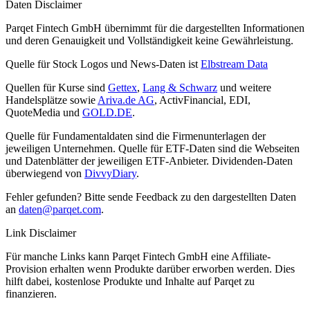
Daten Disclaimer
Parqet Fintech GmbH übernimmt für die dargestellten Informationen
und deren Genauigkeit und Vollständigkeit keine Gewährleistung.
Quelle für Stock Logos und News-Daten ist
Elbstream Data
Quellen für Kurse sind
Gettex
,
Lang & Schwarz
und weitere
Handelsplätze sowie
Ariva.de AG
, ActivFinancial, EDI,
QuoteMedia und
GOLD.DE
.
Quelle für Fundamentaldaten sind die Firmenunterlagen der
jeweiligen Unternehmen. Quelle für ETF-Daten sind die Webseiten
und Datenblätter der jeweiligen ETF-Anbieter. Dividenden-Daten
überwiegend von
DivvyDiary
.
Fehler gefunden? Bitte sende Feedback zu den dargestellten Daten
an
daten@parqet.com
.
Link Disclaimer
Für manche Links kann Parqet Fintech GmbH eine Affiliate-
Provision erhalten wenn Produkte darüber erworben werden. Dies
hilft dabei, kostenlose Produkte und Inhalte auf Parqet zu
finanzieren.