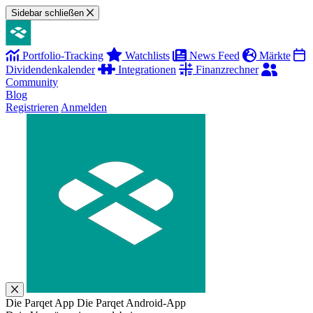
Sidebar schließen
Portfolio-Tracking
Watchlists
News Feed
Märkte
Dividendenkalender
Integrationen
Finanzrechner
Community
Blog
Registrieren
Anmelden
Die Parqet App
Die Parqet Android-App