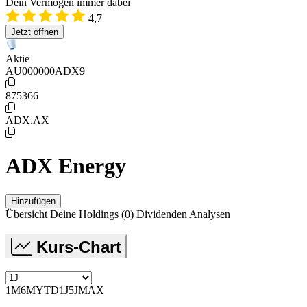
Dein Vermögen immer dabei
4,7
Jetzt öffnen
Aktie
AU000000ADX9
875366
ADX.AX
ADX Energy
Hinzufügen
Übersicht
Deine Holdings
(0)
Dividenden
Analysen
Kurs-Chart
1M
6M
YTD
1J
5J
MAX