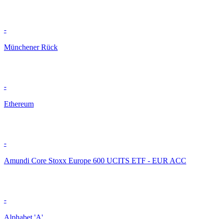
-
Münchener Rück
-
Ethereum
-
Amundi Core Stoxx Europe 600 UCITS ETF - EUR ACC
-
Alphabet 'A'