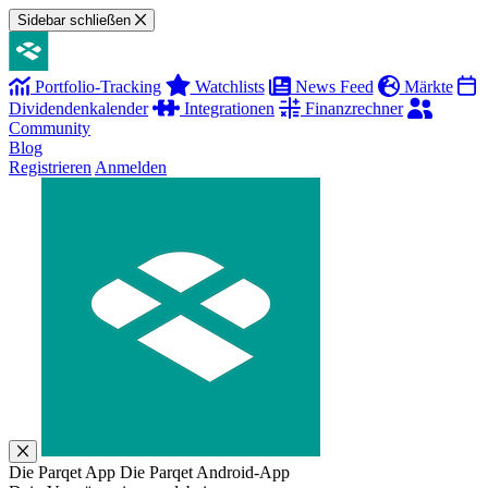
Sidebar schließen
Portfolio-Tracking
Watchlists
News Feed
Märkte
Dividendenkalender
Integrationen
Finanzrechner
Community
Blog
Registrieren
Anmelden
Die Parqet App
Die Parqet Android-App