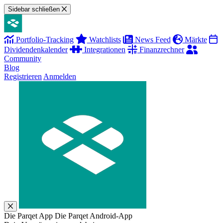
Sidebar schließen
Portfolio-Tracking
Watchlists
News Feed
Märkte
Dividendenkalender
Integrationen
Finanzrechner
Community
Blog
Registrieren
Anmelden
Die Parqet App
Die Parqet Android-App