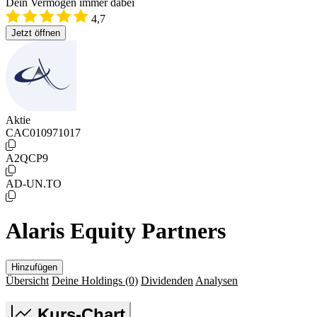
Dein Vermögen immer dabei
4,7
Jetzt öffnen
Aktie
CAC010971017
A2QCP9
AD-UN.TO
Alaris Equity Partners
Hinzufügen
Übersicht
Deine Holdings
(0)
Dividenden
Analysen
Kurs-Chart