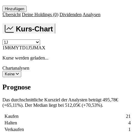
Hinzufügen
Übersicht
Deine Holdings
(0)
Dividenden
Analysen
Kurs-Chart
1M
6M
YTD
1J
5J
MAX
Kurse werden geladen...
Chartanalysen
Keine
Prognose
Das durchschnittliche Kursziel der Analysten beträgt
495,78
€
(
+
65,11
%
)
. Der Median liegt bei
512,05
€
(
+
70,53
%
)
.
Kaufen
21
Halten
4
Verkaufen
1