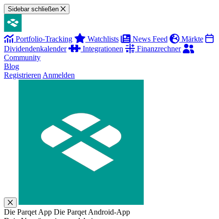
Sidebar schließen
Portfolio-Tracking
Watchlists
News Feed
Märkte
Dividendenkalender
Integrationen
Finanzrechner
Community
Blog
Registrieren
Anmelden
Die Parqet App
Die Parqet Android-App