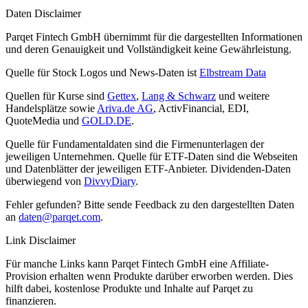
Daten Disclaimer
Parqet Fintech GmbH übernimmt für die dargestellten Informationen
und deren Genauigkeit und Vollständigkeit keine Gewährleistung.
Quelle für Stock Logos und News-Daten ist
Elbstream Data
Quellen für Kurse sind
Gettex
,
Lang & Schwarz
und weitere
Handelsplätze sowie
Ariva.de AG
, ActivFinancial, EDI,
QuoteMedia und
GOLD.DE
.
Quelle für Fundamentaldaten sind die Firmenunterlagen der
jeweiligen Unternehmen. Quelle für ETF-Daten sind die Webseiten
und Datenblätter der jeweiligen ETF-Anbieter. Dividenden-Daten
überwiegend von
DivvyDiary
.
Fehler gefunden? Bitte sende Feedback zu den dargestellten Daten
an
daten@parqet.com
.
Link Disclaimer
Für manche Links kann Parqet Fintech GmbH eine Affiliate-
Provision erhalten wenn Produkte darüber erworben werden. Dies
hilft dabei, kostenlose Produkte und Inhalte auf Parqet zu
finanzieren.