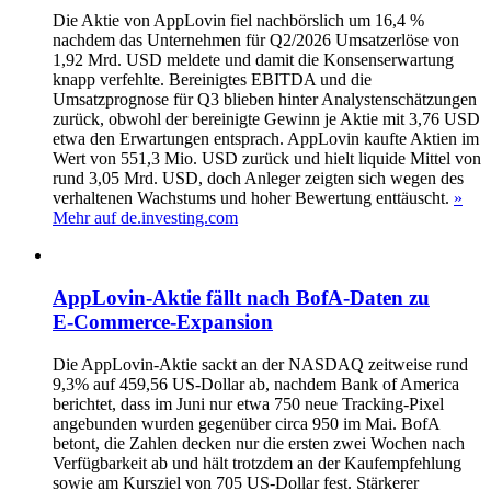
Die Aktie von AppLovin fiel nachbörslich um 16,4 %
nachdem das Unternehmen für Q2/2026 Umsatzerlöse von
1,92 Mrd. USD meldete und damit die Konsenserwartung
knapp verfehlte. Bereinigtes EBITDA und die
Umsatzprognose für Q3 blieben hinter Analystenschätzungen
zurück, obwohl der bereinigte Gewinn je Aktie mit 3,76 USD
etwa den Erwartungen entsprach. AppLovin kaufte Aktien im
Wert von 551,3 Mio. USD zurück und hielt liquide Mittel von
rund 3,05 Mrd. USD, doch Anleger zeigten sich wegen des
verhaltenen Wachstums und hoher Bewertung enttäuscht.
»
Mehr auf de.investing.com
AppLovin-Aktie fällt nach BofA-Daten zu
E‑Commerce‑Expansion
Die AppLovin‑Aktie sackt an der NASDAQ zeitweise rund
9,3% auf 459,56 US‑Dollar ab, nachdem Bank of America
berichtet, dass im Juni nur etwa 750 neue Tracking‑Pixel
angebunden wurden gegenüber circa 950 im Mai. BofA
betont, die Zahlen decken nur die ersten zwei Wochen nach
Verfügbarkeit ab und hält trotzdem an der Kaufempfehlung
sowie am Kursziel von 705 US‑Dollar fest. Stärkerer