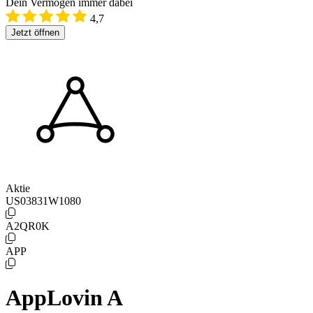
Dein Vermögen immer dabei
4,7
Jetzt öffnen
Aktie
US03831W1080
A2QR0K
APP
AppLovin A