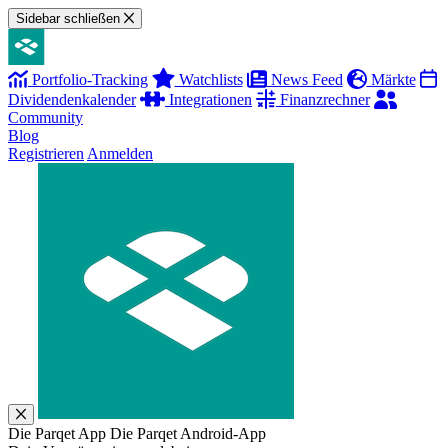
Sidebar schließen
Portfolio-Tracking
Watchlists
News Feed
Märkte
Dividendenkalender
Integrationen
Finanzrechner
Community
Blog
Registrieren
Anmelden
Die Parqet App
Die Parqet Android-App