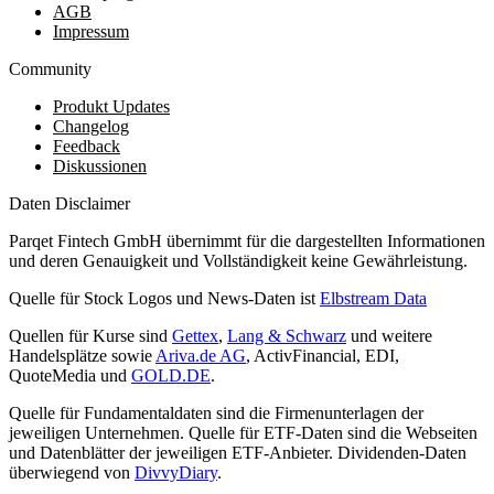
AGB
Impressum
Community
Produkt Updates
Changelog
Feedback
Diskussionen
Daten Disclaimer
Parqet Fintech GmbH übernimmt für die dargestellten Informationen
und deren Genauigkeit und Vollständigkeit keine Gewährleistung.
Quelle für Stock Logos und News-Daten ist
Elbstream Data
Quellen für Kurse sind
Gettex
,
Lang & Schwarz
und weitere
Handelsplätze sowie
Ariva.de AG
, ActivFinancial, EDI,
QuoteMedia und
GOLD.DE
.
Quelle für Fundamentaldaten sind die Firmenunterlagen der
jeweiligen Unternehmen. Quelle für ETF-Daten sind die Webseiten
und Datenblätter der jeweiligen ETF-Anbieter. Dividenden-Daten
überwiegend von
DivvyDiary
.