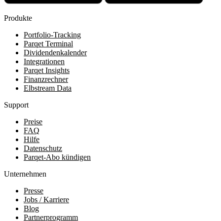
Produkte
Portfolio-Tracking
Parqet Terminal
Dividendenkalender
Integrationen
Parqet Insights
Finanzrechner
Elbstream Data
Support
Preise
FAQ
Hilfe
Datenschutz
Parqet-Abo kündigen
Unternehmen
Presse
Jobs / Karriere
Blog
Partnerprogramm