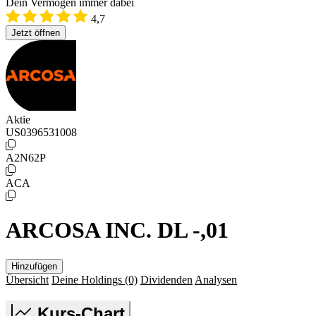
Dein Vermögen immer dabei
4,7
Jetzt öffnen
Aktie
US0396531008
A2N62P
ACA
ARCOSA INC. DL -,01
Hinzufügen
Übersicht
Deine Holdings
(0)
Dividenden
Analysen
Kurs-Chart