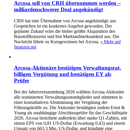
Arcosa soll von CRH übernommen werden –
milliardenschwerer Deal angekündigt
CRH hat eine Übernahme von Arcosa angekündigt; aus
Gesprächen ist ein konkretes Angebot geworden. Der
geplante Zukauf wäre die bisher größte Akquisition des
Baustoffkonzerns und löst Marktaufmerksamkeit aus. Die
Nachricht führte zu Kursgewinnen bei Arcosa.
» Mehr auf
finanzen.net
Arcosa-Aktionäre bestätigen Verwaltungsrat,
billigen Vergütung und bestätigen EY als
Prüfer
Bei der Jahresversammlung 2026 wählten Arcosa-Aktionäre
alle nominierten Verwaltungsratsmitglieder und stimmten in
einer konsultativen Abstimmung der Vergütung der
Führungskräfte zu. Die Aktionäre bestätigten zudem Ernst &
Young als unabhängige Abschlussprüfer für das Geschäftsjahr
2026. Arcosa berichtete außerdem über starke Q1-Zahlen, mit
einem EPS von 0,81 US-Dollar (Erwartung 0,43) und einem
Umsatz von 663,3 Mio. US-Dollar, und kündigte eine