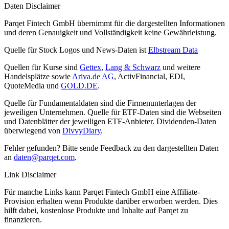
Daten Disclaimer
Parqet Fintech GmbH übernimmt für die dargestellten Informationen
und deren Genauigkeit und Vollständigkeit keine Gewährleistung.
Quelle für Stock Logos und News-Daten ist
Elbstream Data
Quellen für Kurse sind
Gettex
,
Lang & Schwarz
und weitere
Handelsplätze sowie
Ariva.de AG
, ActivFinancial, EDI,
QuoteMedia und
GOLD.DE
.
Quelle für Fundamentaldaten sind die Firmenunterlagen der
jeweiligen Unternehmen. Quelle für ETF-Daten sind die Webseiten
und Datenblätter der jeweiligen ETF-Anbieter. Dividenden-Daten
überwiegend von
DivvyDiary
.
Fehler gefunden? Bitte sende Feedback zu den dargestellten Daten
an
daten@parqet.com
.
Link Disclaimer
Für manche Links kann Parqet Fintech GmbH eine Affiliate-
Provision erhalten wenn Produkte darüber erworben werden. Dies
hilft dabei, kostenlose Produkte und Inhalte auf Parqet zu
finanzieren.