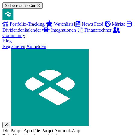
Sidebar schließen
Portfolio-Tracking
Watchlists
News Feed
Märkte
Dividendenkalender
Integrationen
Finanzrechner
Community
Blog
Registrieren
Anmelden
Die Parqet App
Die Parqet Android-App