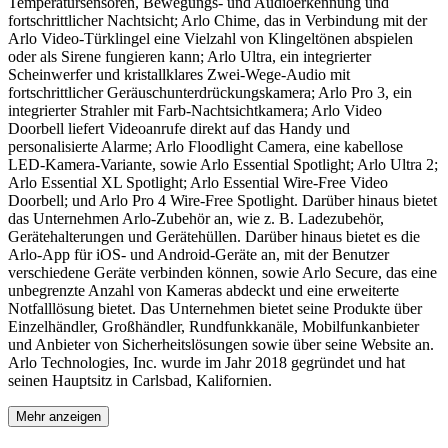
Temperatursensoren, Bewegungs- und Audioerkennung und
fortschrittlicher Nachtsicht; Arlo Chime, das in Verbindung mit der
Arlo Video-Türklingel eine Vielzahl von Klingeltönen abspielen
oder als Sirene fungieren kann; Arlo Ultra, ein integrierter
Scheinwerfer und kristallklares Zwei-Wege-Audio mit
fortschrittlicher Geräuschunterdrückungskamera; Arlo Pro 3, ein
integrierter Strahler mit Farb-Nachtsichtkamera; Arlo Video
Doorbell liefert Videoanrufe direkt auf das Handy und
personalisierte Alarme; Arlo Floodlight Camera, eine kabellose
LED-Kamera-Variante, sowie Arlo Essential Spotlight; Arlo Ultra 2;
Arlo Essential XL Spotlight; Arlo Essential Wire-Free Video
Doorbell; und Arlo Pro 4 Wire-Free Spotlight. Darüber hinaus bietet
das Unternehmen Arlo-Zubehör an, wie z. B. Ladezubehör,
Gerätehalterungen und Gerätehüllen. Darüber hinaus bietet es die
Arlo-App für iOS- und Android-Geräte an, mit der Benutzer
verschiedene Geräte verbinden können, sowie Arlo Secure, das eine
unbegrenzte Anzahl von Kameras abdeckt und eine erweiterte
Notfalllösung bietet. Das Unternehmen bietet seine Produkte über
Einzelhändler, Großhändler, Rundfunkkanäle, Mobilfunkanbieter
und Anbieter von Sicherheitslösungen sowie über seine Website an.
Arlo Technologies, Inc. wurde im Jahr 2018 gegründet und hat
seinen Hauptsitz in Carlsbad, Kalifornien.
Mehr anzeigen