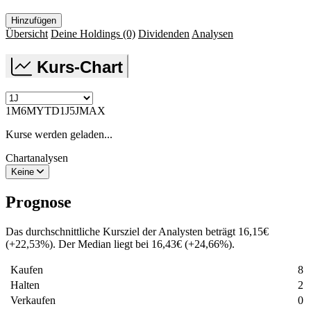
Hinzufügen
Übersicht
Deine Holdings
(0)
Dividenden
Analysen
Kurs-Chart
1M
6M
YTD
1J
5J
MAX
Kurse werden geladen...
Chartanalysen
Keine
Prognose
Das durchschnittliche Kursziel der Analysten beträgt
16,15
€
(
+
22,53
%
)
. Der Median liegt bei
16,43
€
(
+
24,66
%
)
.
Kaufen
8
Halten
2
Verkaufen
0