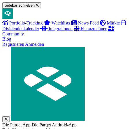
Sidebar schließen
Portfolio-Tracking
Watchlists
News Feed
Märkte
Dividendenkalender
Integrationen
Finanzrechner
Community
Blog
Registrieren
Anmelden
Die Parqet App
Die Parqet Android-App