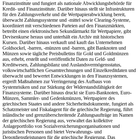
Finanzinstitute und fungiert als nationale Abwicklungsbehörde für
Kredit- und Finanzinstitute. Darüber hinaus stellt sie Infrastrukturen
für den Zahlungsverkehr und die Wertpapierabwicklung bereit,
überwacht Zahlungssysteme und -mittel sowie Clearing-Systeme,
koordiniert mit verschiedenen Parteien auf den Finanzmärkten,
betreibt einen elektronischen Sekundärmarkt für Wertpapiere, gibt
Devisenkurse heraus und unterhält ein Archiv mit historischen
Kursen. Darüber hinaus verkauft und kauft das Unternehmen
Goldsockel, -barren, -münzen und -barren, gibt Banknoten und
Münzen sowie tägliche Preisbulletins für Gold und Goldmünzen
aus, erhebt, erstellt und veröffentlicht Daten zu Geld- und
Kreditwesen, Zahlungsbilanz und Auslandsvermögensstatus,
volkswirtschaftlichen Gesamtrechnungen und Einzelkreditdaten und
überwacht und bewertet Entwicklungen in den Finanzsystemen,
ergreift Maßnahmen zur Verringerung des Aufbaus von
Systemrisiken und zur Stärkung der Widerstandsfähigkeit der
Finanzsysteme. Darüber hinaus druckt sie Euro-Banknoten, Euro-
Münzen, Sammler- und Gedenkmünzen, Wertpapiere des
griechischen Staates und andere Sicherheitsdokumente, fungiert als
Schatzmeister und Fiskalagent für die griechische Regierung, führt
inländische und grenzüberschreitende Zahlungsaufträge im Namen
der griechischen Regierung aus, verwaltet das kollektive
Anlageportfolio von Sozialversicherungsorganisationen und
juristischen Personen und bietet Verwahrungs- und
Depotdienstleistungen für die griechische Regierung. Das