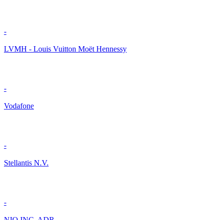
-
LVMH - Louis Vuitton Moët Hennessy
-
Vodafone
-
Stellantis N.V.
-
NIO INC. ADR