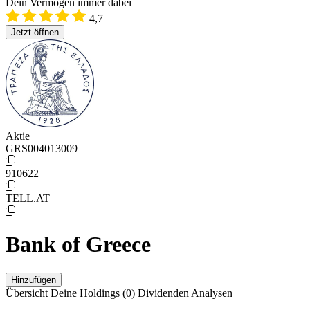
Dein Vermögen immer dabei
4,7
Jetzt öffnen
Aktie
GRS004013009
910622
TELL.AT
Bank of Greece
Hinzufügen
Übersicht
Deine Holdings
(0)
Dividenden
Analysen