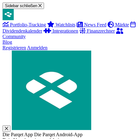
Sidebar schließen
Portfolio-Tracking
Watchlists
News Feed
Märkte
Dividendenkalender
Integrationen
Finanzrechner
Community
Blog
Registrieren
Anmelden
Die Parqet App
Die Parqet Android-App