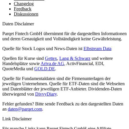
Changelog
Feedback
Diskussionen
Daten Disclaimer
Parqet Fintech GmbH übernimmt für die dargestellten Informationen
und deren Genauigkeit und Vollständigkeit keine Gewährleistung.
Quelle für Stock Logos und News-Daten ist
Elbstream Data
Quellen für Kurse sind
Gettex
,
Lang & Schwarz
und weitere
Handelsplätze sowie
Ariva.de AG
, ActivFinancial, EDI,
QuoteMedia und
GOLD.DE
.
Quelle für Fundamentaldaten sind die Firmenunterlagen der
jeweiligen Unternehmen. Quelle für ETF-Daten sind die Webseiten
und Datenblätter der jeweiligen ETF-Anbieter. Dividenden-Daten
überwiegend von
DivvyDiary
.
Fehler gefunden? Bitte sende Feedback zu den dargestellten Daten
an
daten@parqet.com
.
Link Disclaimer
Für manche Links kann Parqet Fintech GmbH eine Affiliate-