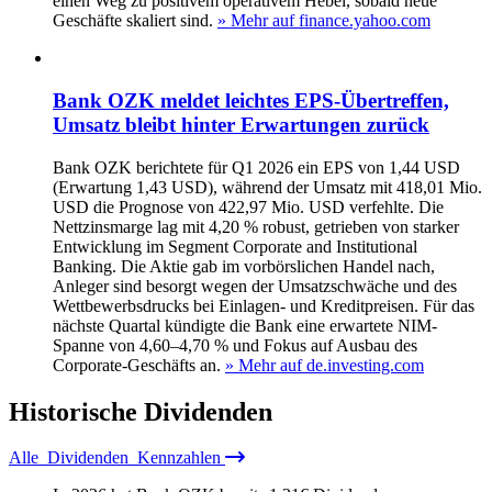
einen Weg zu positivem operativem Hebel, sobald neue
Geschäfte skaliert sind.
» Mehr auf finance.yahoo.com
Bank OZK meldet leichtes EPS-Übertreffen,
Umsatz bleibt hinter Erwartungen zurück
Bank OZK berichtete für Q1 2026 ein EPS von 1,44 USD
(Erwartung 1,43 USD), während der Umsatz mit 418,01 Mio.
USD die Prognose von 422,97 Mio. USD verfehlte. Die
Nettzinsmarge lag mit 4,20 % robust, getrieben von starker
Entwicklung im Segment Corporate and Institutional
Banking. Die Aktie gab im vorbörslichen Handel nach,
Anleger sind besorgt wegen der Umsatzschwäche und des
Wettbewerbsdrucks bei Einlagen- und Kreditpreisen. Für das
nächste Quartal kündigte die Bank eine erwartete NIM-
Spanne von 4,60–4,70 % und Fokus auf Ausbau des
Corporate-Geschäfts an.
» Mehr auf de.investing.com
Historische
Dividenden
Alle
Dividenden
Kennzahlen