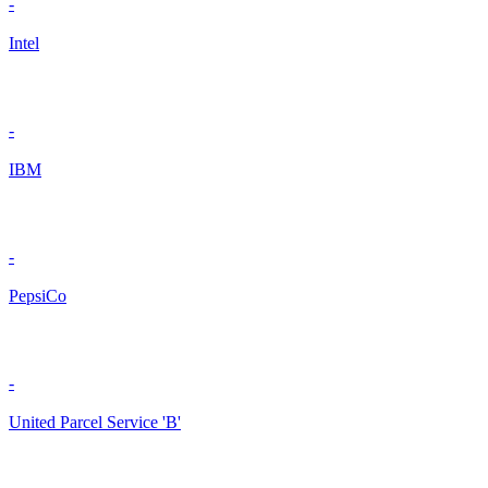
-
Intel
-
IBM
-
PepsiCo
-
United Parcel Service 'B'