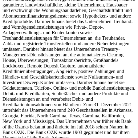
garantierte, landwirtschaftliche, kleine Unternehmen, Hausbauer
und erschwingliche Wohnungsbaudarlehen; Geschäftsluftfahrt und
Abonnementfinanzierungsdienste; sowie Hypotheken- und andere
Kreditprodukte. Darüber hinaus bietet das Unternehmen Treuhand-
und Vermögensdienstleistungen wie Privat-, Depot-,
Anlageverwaltungs- und Rentenkonten sowie
Treuhanddienstleistungen für Unternehmen an, die Treuhänder,
Zahl- und registrierte Transferstellen und andere Nebenleistungen
umfassen. Darüber hinaus bietet das Unternehmen Treasury-
Management-Dienstleistungen an, die automatisiertes Clearing
House, Überweisungen, Transaktionsberichte, Großhandels-
Lockboxen, Remote Deposit Capture, automatisierte
Kreditlinienübertragungen, Abgleiche, positive Zahlungen und
Händler- und Geschäftskartendienste sowie Nullsummen- und
Investment-Sweep-Konten umfassen. Darüber hinaus bietet sie
Geldautomaten, Telefon-, Online- und mobile Bankdienstleistungen,
Debit- und Kreditkarten, Schließfächer und andere Produkte und
Dienstleistungen an und verarbeitet Debit- und
Kreditkartentransaktionen von Händlern. Zum 31. Dezember 2021
unterhielt das Unternehmen rund 240 Geschäftsstellen in Arkansas,
Georgia, Florida, North Carolina, Texas, Carolina, Kalifornien,
New York und Mississippi. Das Unternehmen war früher als Bank
of the Ozarks bekannt und änderte im Juli 2018 seinen Namen in
Bank OZK. Die Bank OZK wurde 1903 gegründet und hat ihren
Hauptsitz in Little Rock, Arkansas.