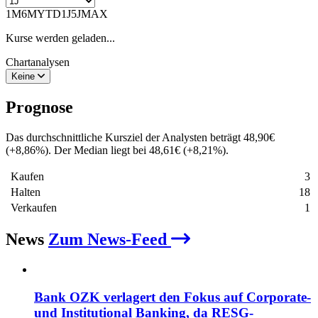
1M
6M
YTD
1J
5J
MAX
Kurse werden geladen...
Chartanalysen
Keine
Prognose
Das durchschnittliche Kursziel der Analysten beträgt
48,90
€
(
+
8,86
%
)
. Der Median liegt bei
48,61
€
(
+
8,21
%
)
.
Kaufen
3
Halten
18
Verkaufen
1
News
Zum News-Feed
Bank OZK verlagert den Fokus auf Corporate-
und Institutional Banking, da RESG-