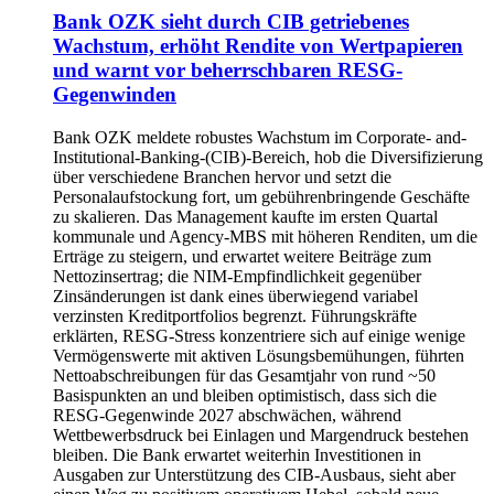
Bank OZK sieht durch CIB getriebenes
Wachstum, erhöht Rendite von Wertpapieren
und warnt vor beherrschbaren RESG-
Gegenwinden
Bank OZK meldete robustes Wachstum im Corporate- and-
Institutional-Banking-(CIB)-Bereich, hob die Diversifizierung
über verschiedene Branchen hervor und setzt die
Personalaufstockung fort, um gebührenbringende Geschäfte
zu skalieren. Das Management kaufte im ersten Quartal
kommunale und Agency-MBS mit höheren Renditen, um die
Erträge zu steigern, und erwartet weitere Beiträge zum
Nettozinsertrag; die NIM-Empfindlichkeit gegenüber
Zinsänderungen ist dank eines überwiegend variabel
verzinsten Kreditportfolios begrenzt. Führungskräfte
erklärten, RESG-Stress konzentriere sich auf einige wenige
Vermögenswerte mit aktiven Lösungsbemühungen, führten
Nettoabschreibungen für das Gesamtjahr von rund ~50
Basispunkten an und bleiben optimistisch, dass sich die
RESG-Gegenwinde 2027 abschwächen, während
Wettbewerbsdruck bei Einlagen und Margendruck bestehen
bleiben. Die Bank erwartet weiterhin Investitionen in
Ausgaben zur Unterstützung des CIB-Ausbaus, sieht aber