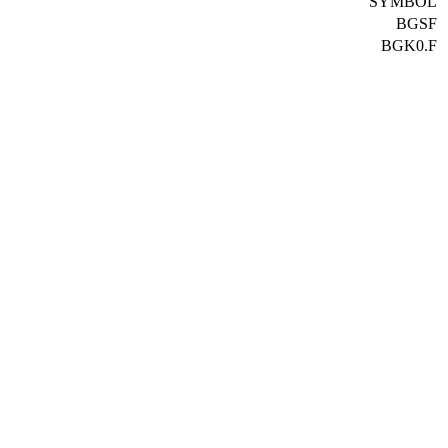
SYMBOL
BGSF
BGK0.F