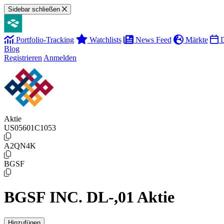
Sidebar schließen
Portfolio-Tracking
Watchlists
News Feed
Märkte
D
Blog
Registrieren
Anmelden
Aktie
US05601C1053
A2QN4K
BGSF
BGSF INC. DL-,01 Aktie
Hinzufügen