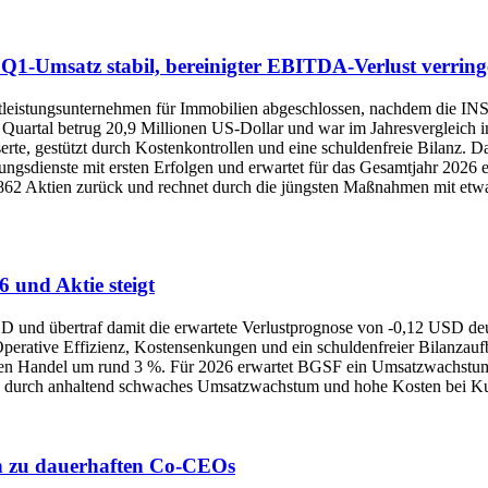
Q1-Umsatz stabil, bereinigter EBITDA-Verlust verring
leistungsunternehmen für Immobilien abgeschlossen, nachdem die INS
en Quartal betrug 20,9 Millionen US-Dollar und war im Jahresvergleich
erte, gestützt durch Kostenkontrollen und eine schuldenfreie Bilanz. 
ngsdienste mit ersten Erfolgen und erwartet für das Gesamtjahr 2026 e
862 Aktien zurück und rechnet durch die jüngsten Maßnahmen mit etwa
 und Aktie steigt
 und übertraf damit die erwartete Verlustprognose von -0,12 USD deu
 Operative Effizienz, Kostensenkungen und ein schuldenfreier Bilanzauf
en Handel um rund 3 %. Für 2026 erwartet BGSF ein Umsatzwachstum im
en durch anhaltend schwaches Umsatzwachstum und hohe Kosten bei K
n zu dauerhaften Co-CEOs