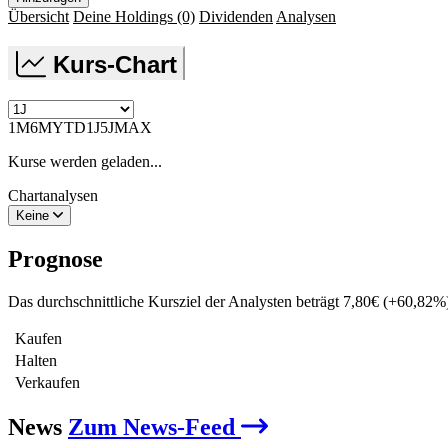
Übersicht
Deine Holdings
(0)
Dividenden
Analysen
Kurs-Chart
1M
6M
YTD
1J
5J
MAX
Kurse werden geladen...
Chartanalysen
Keine
Prognose
Das durchschnittliche Kursziel der Analysten beträgt
7,80
€
(
+
60,82
%
Kaufen
Halten
Verkaufen
News
Zum News-Feed