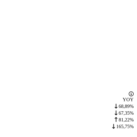
YOY
68,89%
67,35%
81,22%
165,75%