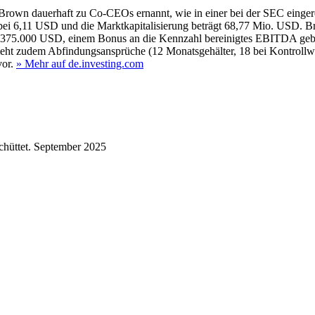
own dauerhaft zu Co-CEOs ernannt, wie in einer bei der SEC eingereic
rt bei 6,11 USD und die Marktkapitalisierung beträgt 68,77 Mio. USD. 
on 375.000 USD, einem Bonus an die Kennzahl bereinigtes EBITDA geb
ieht zudem Abfindungsansprüche (12 Monatsgehälter, 18 bei Kontroll
or.
» Mehr auf de.investing.com
hüttet.
September 2025