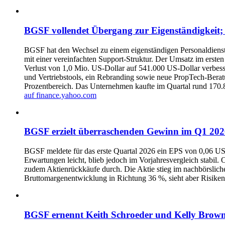
BGSF vollendet Übergang zur Eigenständigkeit; 
BGSF hat den Wechsel zu einem eigenständigen Personaldienst
mit einer vereinfachten Support-Struktur. Der Umsatz im erst
Verlust von 1,0 Mio. US-Dollar auf 541.000 US-Dollar verbess
und Vertriebstools, ein Rebranding sowie neue PropTech-Beratu
Prozentbereich. Das Unternehmen kaufte im Quartal rund 170.
auf finance.yahoo.com
BGSF erzielt überraschenden Gewinn im Q1 2026
BGSF meldete für das erste Quartal 2026 ein EPS von 0,06 USD
Erwartungen leicht, blieb jedoch im Vorjahresvergleich stabil.
zudem Aktienrückkäufe durch. Die Aktie stieg im nachbörslich
Bruttomargenentwicklung in Richtung 36 %, sieht aber Risik
BGSF ernennt Keith Schroeder und Kelly Brow