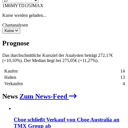
1M
6M
YTD
1J
5J
MAX
Kurse werden geladen...
Chartanalysen
Keine
Prognose
Das durchschnittliche Kursziel der Analysten beträgt
272,17
€
(
+
10,10
%
)
. Der Median liegt bei
275,05
€
(
+
11,27
%
)
.
Kaufen
14
Halten
13
Verkaufen
4
News
Zum News-Feed
Cboe schließt Verkauf von Cboe Australia an
TMX Group ab