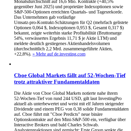
Monatsdurchschnitt auf 16,6 Mio. Kontrakte (+40,5%
gegenüber Juni 2025) und proprietäre Indexoptionen sowie
S&P‑500‑Optionen erreichten Quartals‑ und Tagesrekorde.
Das Unternehmen gab vorläufige
Umsatz‑pro‑Kontrakt‑Schätzungen für Q2 (mehrfach gelistete
Optionen 0,064 $, Indexoptionen 0,953 $, Gesamt 0,317 $)
bekannt, zeigte weiterhin starke Profitabilität (Bruttomarge
54%, verwässertes Ergebnis 11,71 $ je Aktie LTM) und
meldete deutlich gestiegenes Aktienhandelsvolumen
(durchschnittlich 2,2 Mrd. zusammengeführte Aktien,
+22,8%).
» Mehr auf de.investing.com
Cboe Global Markets fällt auf 52‑Wochen‑Tief
trotz attraktiver Fundamentaldaten
Die Aktie von Cboe Global Markets notierte nahe ihrem
52‑Wochen‑Tief von rund 244 USD, gilt laut InvestingPro
aktuell als unterbewertet und weist mit elf Jahren steigender
Dividende und einem PEG von 0,38 solide Fundamentaldaten
auf. Cboe führt mit "Cboe Predicts" neue binäre
Optionskontrakte auf den Mini‑S&P‑500 ein, verfügbar über
Interactive Brokers und bald Charles Schwab.
Analystenreaktionen sind gemischt: Erste Group senkte die