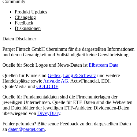
Community
Produkt Updates
Changelog
Feedback
Diskussionen
Daten Disclaimer
Parqet Fintech GmbH übernimmt für die dargestellten Informationen
und deren Genauigkeit und Vollständigkeit keine Gewährleistung.
Quelle für Stock Logos und News-Daten ist
Elbstream Data
Quellen für Kurse sind
Gettex
,
Lang & Schwarz
und weitere
Handelsplätze sowie
Ariva.de AG
, ActivFinancial, EDI,
QuoteMedia und
GOLD.DE
.
Quelle für Fundamentaldaten sind die Firmenunterlagen der
jeweiligen Unternehmen. Quelle für ETF-Daten sind die Webseiten
und Datenblätter der jeweiligen ETF-Anbieter. Dividenden-Daten
überwiegend von
DivvyDiary
.
Fehler gefunden? Bitte sende Feedback zu den dargestellten Daten
an
daten@parqet.com
.