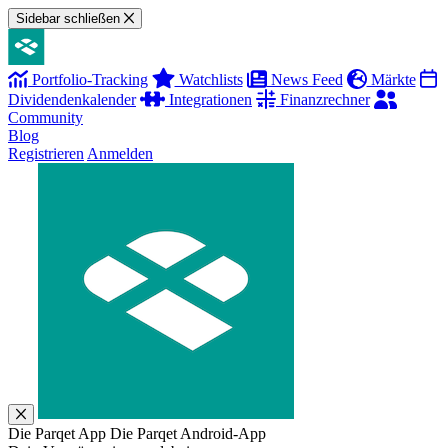
Sidebar schließen
Portfolio-Tracking
Watchlists
News Feed
Märkte
Dividendenkalender
Integrationen
Finanzrechner
Community
Blog
Registrieren
Anmelden
Die Parqet App
Die Parqet Android-App