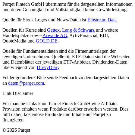
Parqet Fintech GmbH übernimmt für die dargestellten Informationen
und deren Genauigkeit und Vollständigkeit keine Gewährleistung.
Quelle für Stock Logos und News-Daten ist
Elbstream Data
Quellen für Kurse sind
Gettex
,
Lang & Schwarz
und weitere
Handelsplätze sowie
Ariva.de AG
, ActivFinancial, EDI,
QuoteMedia und
GOLD.DE
.
Quelle für Fundamentaldaten sind die Firmenunterlagen der
jeweiligen Unternehmen. Quelle für ETF-Daten sind die Webseiten
und Datenblätter der jeweiligen ETF-Anbieter. Dividenden-Daten
überwiegend von
DivvyDiary
.
Fehler gefunden? Bitte sende Feedback zu den dargestellten Daten
an
daten@parqet.com
.
Link Disclaimer
Für manche Links kann Parqet Fintech GmbH eine Affiliate-
Provision erhalten wenn Produkte darüber erworben werden. Dies
hilft dabei, kostenlose Produkte und Inhalte auf Parqet zu
finanzieren.
© 2026 Parqet