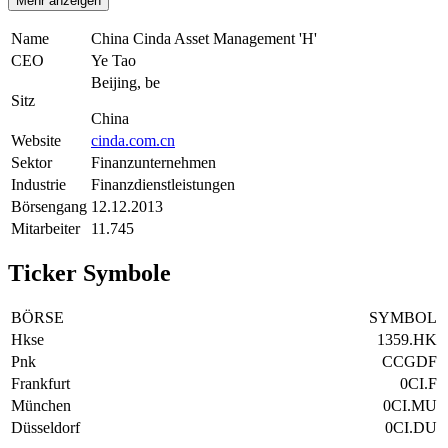
Mehr anzeigen
Name
China Cinda Asset Management 'H'
CEO
Ye Tao
Beijing, be
Sitz
China
Website
cinda.com.cn
Sektor
Finanzunternehmen
Industrie
Finanzdienstleistungen
Börsengang
12.12.2013
Mitarbeiter
11.745
Ticker Symbole
BÖRSE
SYMBOL
Hkse
1359.HK
Pnk
CCGDF
Frankfurt
0CI.F
München
0CI.MU
Düsseldorf
0CI.DU