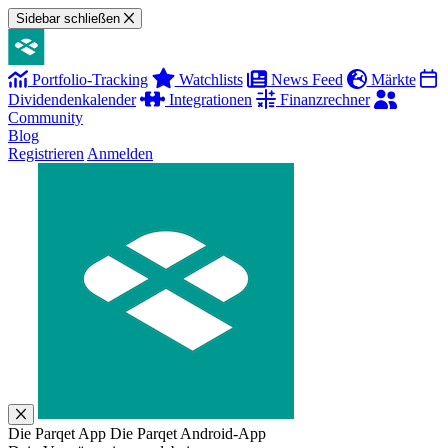
Sidebar schließen
Portfolio-Tracking
Watchlists
News Feed
Märkte
Dividendenkalender
Integrationen
Finanzrechner
Community
Blog
Registrieren
Anmelden
Die Parqet App
Die Parqet Android-App